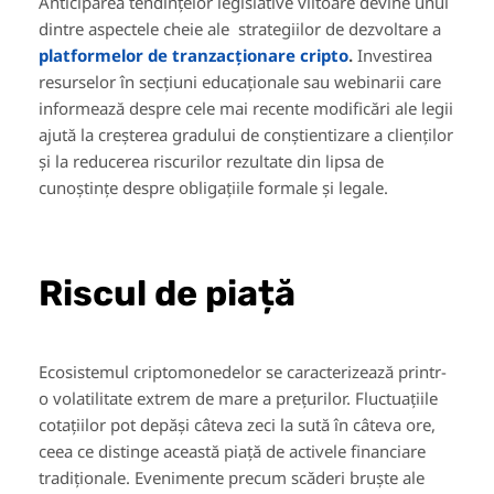
Anticiparea tendințelor legislative viitoare devine unul
dintre aspectele cheie ale
strategiilor de dezvoltare a
platformelor de tranzacționare cripto
.
Investirea
resurselor în secțiuni educaționale sau webinarii care
informează despre cele mai recente modificări ale legii
ajută la creșterea gradului de conștientizare a clienților
și la reducerea riscurilor rezultate din lipsa de
cunoștințe despre obligațiile formale și legale.
Riscul de piață
Ecosistemul criptomonedelor se caracterizează printr-
o volatilitate extrem de mare a prețurilor. Fluctuațiile
cotațiilor pot depăși câteva zeci la sută în câteva ore,
ceea ce distinge această piață de activele financiare
tradiționale. Evenimente precum scăderi bruște ale