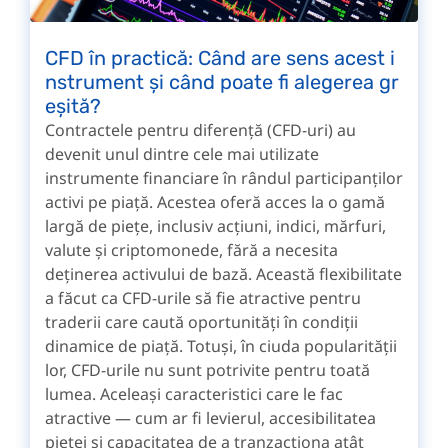
CFD în practică: Când are sens acest i
nstrument și când poate fi alegerea gr
eșită?
Contractele pentru diferență (CFD-uri) au
devenit unul dintre cele mai utilizate
instrumente financiare în rândul participanților
activi pe piață. Acestea oferă acces la o gamă
largă de piețe, inclusiv acțiuni, indici, mărfuri,
valute și criptomonede, fără a necesita
deținerea activului de bază. Această flexibilitate
a făcut ca CFD-urile să fie atractive pentru
traderii care caută oportunități în condiții
dinamice de piață. Totuși, în ciuda popularității
lor, CFD-urile nu sunt potrivite pentru toată
lumea. Aceleași caracteristici care le fac
atractive — cum ar fi levierul, accesibilitatea
pieței și capacitatea de a tranzacționa atât