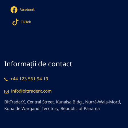
Facebook
TikTok
Informații de contact
+44 123 561 94 19
info@bittraderx.com
BitTraderX, Central Street, Kunaisa Bldg., Nurrá-Wala-Mortí,
Kuna de Wargandí Territory, Republic of Panama