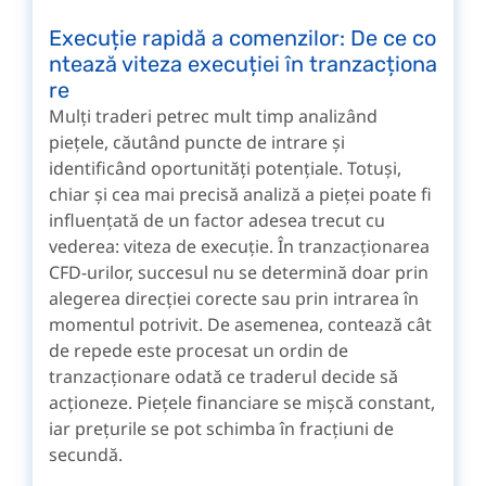
Execuție rapidă a comenzilor: De ce co
ntează viteza execuției în tranzacționa
re
Mulți traderi petrec mult timp analizând
piețele, căutând puncte de intrare și
identificând oportunități potențiale. Totuși,
chiar și cea mai precisă analiză a pieței poate fi
influențată de un factor adesea trecut cu
vederea: viteza de execuție. În tranzacționarea
CFD-urilor, succesul nu se determină doar prin
alegerea direcției corecte sau prin intrarea în
momentul potrivit. De asemenea, contează cât
de repede este procesat un ordin de
tranzacționare odată ce traderul decide să
acționeze. Piețele financiare se mișcă constant,
iar prețurile se pot schimba în fracțiuni de
secundă.