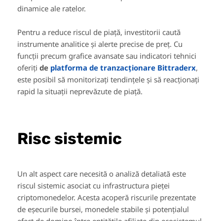
dinamice ale ratelor.
Pentru a reduce riscul de piață, investitorii caută
instrumente analitice și alerte precise de preț. Cu
funcții precum grafice avansate sau indicatori tehnici
oferiți
de
platforma de tranzacționare Bittraderx
,
este posibil să monitorizați tendințele și să reacționați
rapid la situații neprevăzute de piață.
Risc sistemic
Un alt aspect care necesită o analiză detaliată este
riscul sistemic asociat cu infrastructura pieței
criptomonedelor. Acesta acoperă riscurile prezentate
de eșecurile bursei, monedele stabile și potențialul
efect de domino între entitățile afiliate din ecosistemul