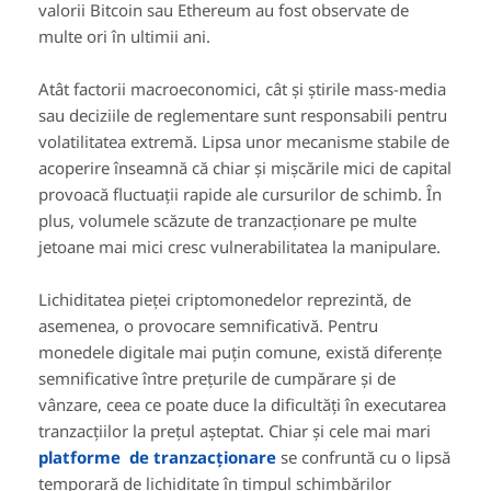
valorii Bitcoin sau Ethereum au fost observate de
multe ori în ultimii ani.
Atât factorii macroeconomici, cât și știrile mass-media
sau deciziile de reglementare sunt responsabili pentru
volatilitatea extremă. Lipsa unor mecanisme stabile de
acoperire înseamnă că chiar și mișcările mici de capital
provoacă fluctuații rapide ale cursurilor de schimb. În
plus, volumele scăzute de tranzacționare pe multe
jetoane mai mici cresc vulnerabilitatea la manipulare.
Lichiditatea pieței criptomonedelor reprezintă, de
asemenea, o provocare semnificativă. Pentru
monedele digitale mai puțin comune, există diferențe
semnificative între prețurile de cumpărare și de
vânzare, ceea ce poate duce la dificultăți în executarea
tranzacțiilor la prețul așteptat. Chiar și cele mai mari
platforme
de tranzacționare
se confruntă cu o lipsă
temporară de lichiditate în timpul schimbărilor