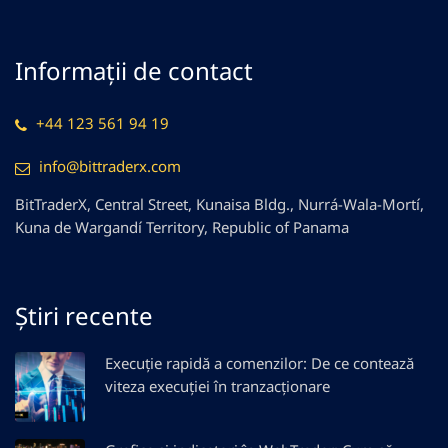
Informații de contact
+44 123 561 94 19
info@bittraderx.com
BitTraderX, Central Street, Kunaisa Bldg., Nurrá-Wala-Mortí,
Kuna de Wargandí Territory, Republic of Panama
Știri recente
Execuție rapidă a comenzilor: De ce contează
viteza execuției în tranzacționare