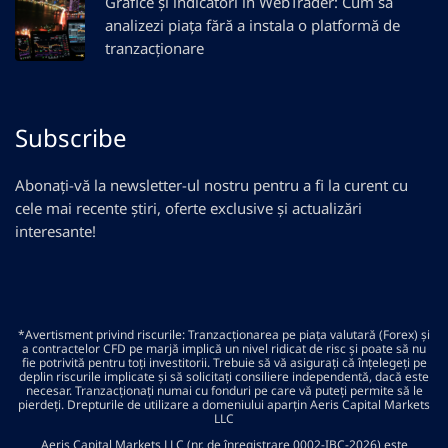
Grafice și indicatori în WebTrader: Cum să
analizezi piața fără a instala o platformă de
tranzacționare
Subscribe
Abonați-vă la newsletter-ul nostru pentru a fi la curent cu
cele mai recente știri, oferte exclusive și actualizări
interesante!
*Avertisment privind riscurile: Tranzacționarea pe piața valutară (Forex) și
a contractelor CFD pe marjă implică un nivel ridicat de risc și poate să nu
fie potrivită pentru toți investitorii. Trebuie să vă asigurați că înțelegeți pe
deplin riscurile implicate și să solicitați consiliere independentă, dacă este
necesar. Tranzacționați numai cu fonduri pe care vă puteți permite să le
pierdeți. Drepturile de utilizare a domeniului aparțin Aeris Capital Markets
LLC
Aeris Capital Markets LLC (nr. de înregistrare 0002-IBC-2026) este