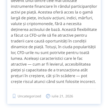
devenit unul dintre cele mai utilizate
instrumente financiare în rândul participanților
activi pe piață. Acestea oferă acces la o gamă
largă de piețe, inclusiv acțiuni, indici, mărfuri,
valute și criptomonede, fără a necesita
deținerea activului de bază. Această flexibilitate
a făcut ca CFD-urile să fie atractive pentru
traderii care caută oportunități în condiții
dinamice de piață. Totuși, în ciuda popularității
lor, CFD-urile nu sunt potrivite pentru toată
lumea. Aceleași caracteristici care le fac
atractive — cum ar fi levierul, accesibilitatea
pieței și capacitatea de a tranzacționa atât
prețuri în creștere, cât și în scădere — pot
crește riscul atunci când sunt folosite incorect.
Uncategorized
iulie 21, 2026