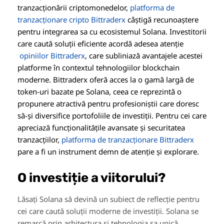
tranzacționării criptomonedelor,
platforma de
tranzacționare cripto Bittraderx
câștigă recunoaștere
pentru integrarea sa cu ecosistemul Solana. Investitorii
care caută soluții eficiente acordă adesea atenție
opiniilor Bittraderx
, care subliniază avantajele acestei
platforme în contextul tehnologiilor blockchain
moderne. Bittraderx oferă acces la o gamă largă de
token-uri bazate pe Solana, ceea ce reprezintă o
propunere atractivă pentru profesioniștii care doresc
să-și diversifice portofoliile de investiții. Pentru cei care
apreciază funcționalitățile avansate și securitatea
tranzacțiilor,
platforma de tranzacționare Bittraderx
pare a fi un instrument demn de atenție și explorare.
O investiție a viitorului?
Lăsați Solana să devină un subiect de reflecție pentru
cei care caută soluții moderne de investiții. Solana se
remarcă prin arhitectura și tehnologia sa unică.