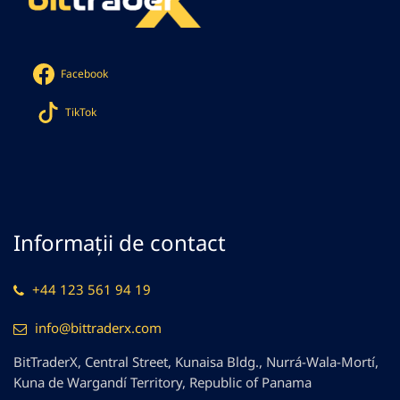
Facebook
TikTok
Informații de contact
+44 123 561 94 19
info@bittraderx.com
BitTraderX, Central Street, Kunaisa Bldg., Nurrá-Wala-Mortí,
Kuna de Wargandí Territory, Republic of Panama