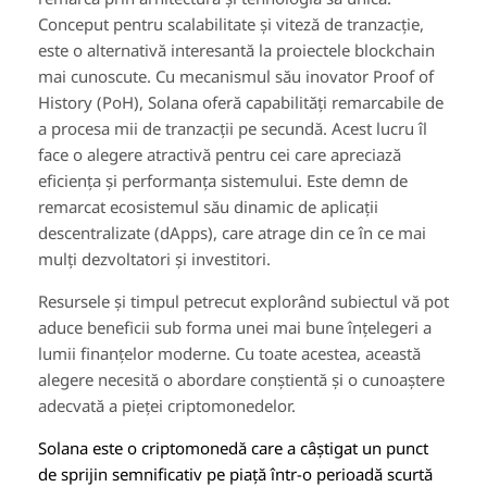
Conceput pentru scalabilitate și viteză de tranzacție,
este o alternativă interesantă la proiectele blockchain
mai cunoscute. Cu mecanismul său inovator Proof of
History (PoH), Solana oferă capabilități remarcabile de
a procesa mii de tranzacții pe secundă. Acest lucru îl
face o alegere atractivă pentru cei care apreciază
eficiența și performanța sistemului. Este demn de
remarcat ecosistemul său dinamic de aplicații
descentralizate (dApps), care atrage din ce în ce mai
mulți dezvoltatori și investitori.
Resursele și timpul petrecut explorând subiectul vă pot
aduce beneficii sub forma unei mai bune înțelegeri a
lumii finanțelor moderne. Cu toate acestea, această
alegere necesită o abordare conștientă și o cunoaștere
adecvată a pieței criptomonedelor.
Solana este o criptomonedă care a câștigat un punct
de sprijin semnificativ pe piață într-o perioadă scurtă