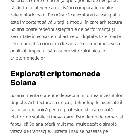
Solana să ofere o eficiență operațională de neegalat,
făcându-l o alegere atractivă în comparație cu alte
rețele blockchain. Pe măsură ce explorați acest spațiu,
este important să vă uitați la modul în care arhitectura
Solana poate redefini așteptările de performanță și
securitate în ecosistemul activelor digitale. Este foarte
recomandat să urmăriți dezvoltarea sa dinamică și să
analizați impactul său asupra viitorului piețelor
criptomonedelor.
Explorați criptomoneda
Solana
Solana merită o atenție deosebită în lumea investițiilor
digitale. Arhitectura sa unică și tehnologiile avansate îl
fac o soluție unică pentru profesioniștii care caută
platforme stabile și inovatoare. Este demn de remarcat
faptul că Solana oferă mult mai mult decât o simplă
viteză de tranzacție. Sistemul său se bazează pe