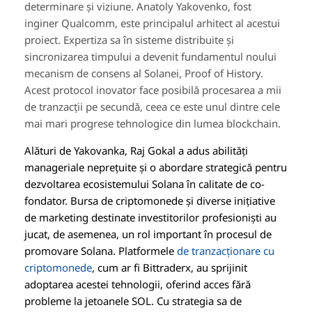
determinare și viziune. Anatoly Yakovenko, fost
inginer Qualcomm, este principalul arhitect al acestui
proiect. Expertiza sa în sisteme distribuite și
sincronizarea timpului a devenit fundamentul noului
mecanism de consens al Solanei, Proof of History.
Acest protocol inovator face posibilă procesarea a mii
de tranzacții pe secundă, ceea ce este unul dintre cele
mai mari progrese tehnologice din lumea blockchain.
Alături de Yakovanka, Raj Gokal a adus abilități
manageriale neprețuite și o abordare strategică pentru
dezvoltarea ecosistemului Solana în calitate de co-
fondator. Bursa de criptomonede și diverse inițiative
de marketing destinate investitorilor profesioniști au
jucat, de asemenea, un rol important în procesul de
promovare Solana. Platformele
de tranzacționare cu
criptomonede
, cum ar fi Bittraderx, au sprijinit
adoptarea acestei tehnologii, oferind acces fără
probleme la jetoanele SOL. Cu strategia sa de