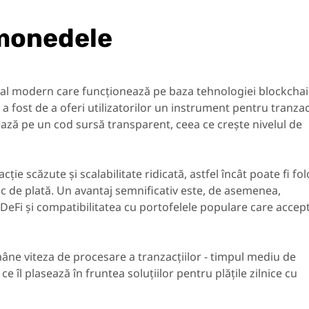
monedele
tal modern care funcționează pe baza tehnologiei blockcha
a fost de a oferi utilizatorilor un instrument pentru tranzac
azează pe un cod sursă transparent, ceea ce crește nivelul de
ie scăzute și scalabilitate ridicată, astfel încât poate fi fol
oc de plată. Un avantaj semnificativ este, de asemenea,
 DeFi și compatibilitatea cu portofelele populare care accep
âne viteza de procesare a tranzacțiilor - timpul mediu de
 îl plasează în fruntea soluțiilor pentru plățile zilnice cu