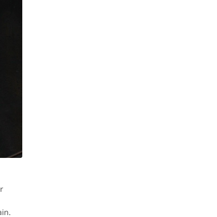
r
ain.