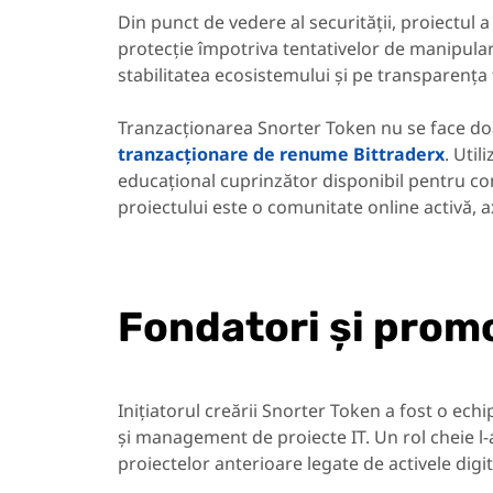
Din punct de vedere al securității, proiectu
protecție împotriva tentativelor de manipulare
stabilitatea ecosistemului și pe transparența
Tranzacționarea Snorter Token nu se face doa
tranzacționare de renume Bittraderx
. Util
educațional cuprinzător disponibil pentru com
proiectului este o comunitate online activă, a
Fondatori și prom
Inițiatorul creării Snorter Token a fost o echi
și management de proiecte IT. Un rol cheie l
proiectelor anterioare legate de activele digit