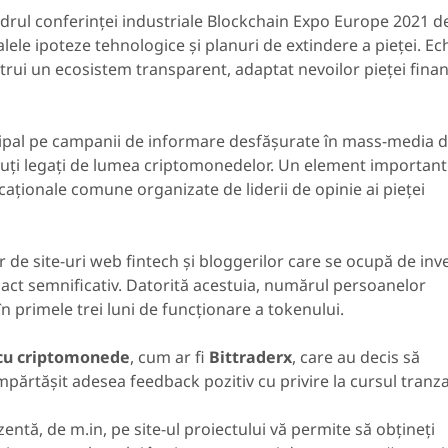
cadrul conferinței industriale Blockchain Expo Europe 2021 de
le ipoteze tehnologice și planuri de extindere a pieței. Ec
nstrui un ecosistem transparent, adaptat nevoilor pieței fina
ipal pe campanii de informare desfășurate în mass-media d
cuți legați de lumea criptomonedelor. Un element important
ucaționale comune organizate de liderii de opinie ai pieței
 de site-uri web fintech și bloggerilor care se ocupă de inves
pact semnificativ. Datorită acestuia, numărul persoanelor
n primele trei luni de funcționare a tokenului.
 cu criptomonede
, cum ar fi
Bittraderx
, care au decis să
ărtășit adesea feedback pozitiv cu privire la cursul tranzac
entă, de m.in, pe site-ul proiectului vă permite să obțineți