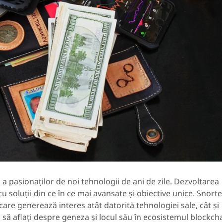
 a pasionaților de noi tehnologii de ani de zile. Dezvoltarea
 soluții din ce în ce mai avansate și obiective unice. Snorte
are generează interes atât datorită tehnologiei sale, cât și
ă să aflați despre geneza și locul său în ecosistemul blockch