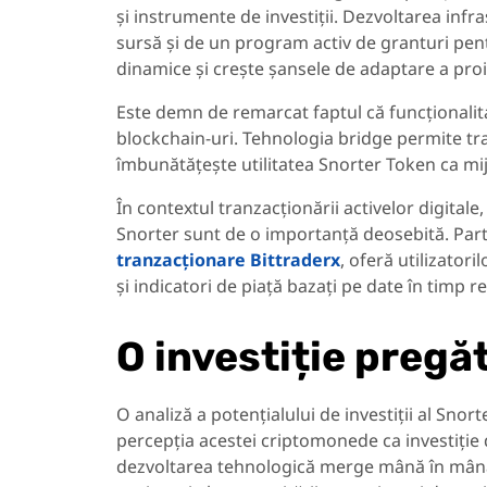
și instrumente de investiții. Dezvoltarea inf
sursă și de un program activ de granturi pent
dinamice și crește șansele de adaptare a proie
Este demn de remarcat faptul că funcționalita
blockchain-uri. Tehnologia bridge permite tra
îmbunătățește utilitatea Snorter Token ca mi
În contextul tranzacționării activelor digitale
Snorter sunt de o importanță deosebită. Part
tranzacționare Bittraderx
, oferă utilizator
și indicatori de piață bazați pe date în timp re
O investiție pregăt
O analiză a potențialului de investiții al Snor
percepția acestei criptomonede ca investiție d
dezvoltarea tehnologică merge mână în mână