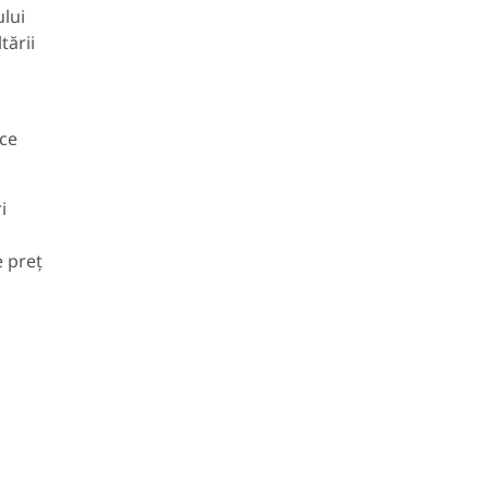
ului
tării
 ce
i
e preț