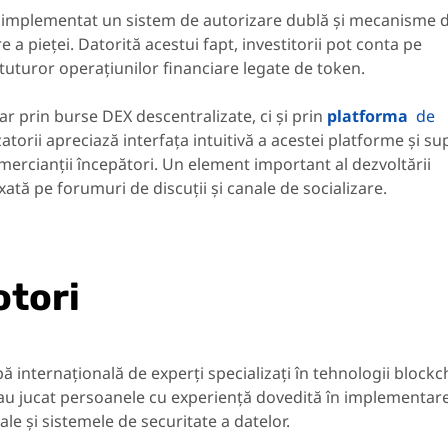
l a implementat un sistem de autorizare dublă și mecanisme 
 a pieței. Datorită acestui fapt, investitorii pot conta pe
 tuturor operațiunilor financiare legate de token.
r prin burse DEX descentralizate, ci și prin
platforma
de
izatorii apreciază interfața intuitivă a acestei platforme și su
ercianții începători. Un element important al dezvoltării
xată pe forumuri de discuții și canale de socializare.
otori
pă internațională de experți specializați în tehnologii blockc
-au jucat persoanele cu experiență dovedită în implementar
ale și sistemele de securitate a datelor.