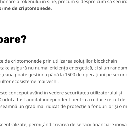
cționare a tokenului în sine, precum și despre cum să securi
forme de criptomonede
.
oare?
e de criptomonede prin utilizarea soluțiilor blockchain
ke asigură nu numai eficiența energetică, ci și un randa
t, rețeaua poate gestiona până la 1500 de operațiuni pe secun
multor ecosisteme mai vechi.
ste conceput având în vedere securitatea utilizatorului și
. Codul a fost auditat independent pentru a reduce riscul de
u înseamnă un grad mai ridicat de protecție a fondurilor și o m
scentralizate, permițând crearea de servicii financiare inov