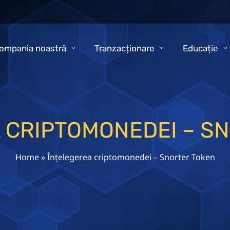
ompania noastră
Tranzacționare
Educație
 CRIPTOMONEDEI – S
Home
»
Înțelegerea criptomonedei – Snorter Token