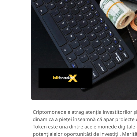
Criptomonedele atrag atenția investitorilor și
dinamică a pieței înseamnă că apar proiecte cu
Token este una dintre acele monede digitale c
potențialelor oportunități de investiții. Merit