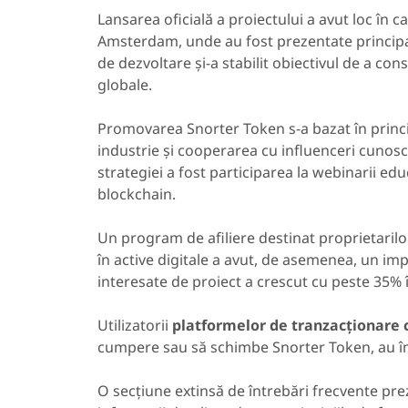
Lansarea oficială a proiectului a avut loc în 
Amsterdam, unde au fost prezentate principale
de dezvoltare și-a stabilit obiectivul de a co
globale.
Promovarea Snorter Token s-a bazat în princ
industrie și cooperarea cu influenceri cunos
strategiei a fost participarea la webinarii ed
blockchain.
Un program de afiliere destinat proprietarilor
în active digitale a avut, de asemenea, un im
interesate de proiect a crescut cu peste 35% î
Utilizatorii
platformelor de tranzacționare
cumpere sau să schimbe Snorter Token, au împ
O secțiune extinsă de întrebări frecvente prez