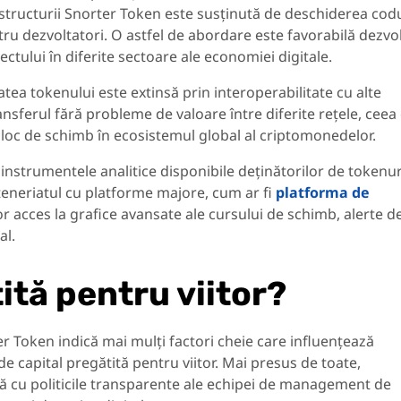
rastructurii Snorter Token este susținută de deschiderea cod
ru dezvoltatori. O astfel de abordare este favorabilă dezvol
ctului în diferite sectoare ale economiei digitale.
tea tokenului este extinsă prin interoperabilitate cu alte
nsferul fără probleme de valoare între diferite rețele, ceea
jloc de schimb în ecosistemul global al criptomonedelor.
, instrumentele analitice disponibile deținătorilor de tokenur
eneriatul cu platforme majore, cum ar fi
platforma de
ilor acces la grafice avansate ale cursului de schimb, alerte d
al.
ită pentru viitor?
ter Token indică mai mulți factori cheie care influențează
e capital pregătită pentru viitor. Mai presus de toate,
 cu politicile transparente ale echipei de management de