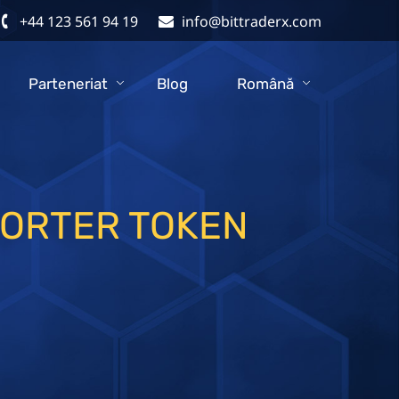
+44 123 561 94 19
info@bittraderx.com
Parteneriat
Blog
Română
NORTER TOKEN