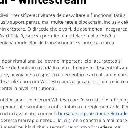
rul – Whitestream
și intensifice activitatea de dezvoltare a funcționalității și
usiv suport pentru mai multe rețele blockchain, inclusiv cel
în creștere. O direcție cheie va fi, de asemenea, integrarea
ă artificială, care va permite o modelare mai precisă a
redicția modelelor de tranzacționare și automatizarea
u doar ritmul analizei devine important, ci și acuratețea și
lare de bani sau fraudă în cadrul finanțelor descentralizate
are, nevoia de a respecta reglementările actualizate dinami
 de analiză precum Whitestream vor juca un rol din ce în ce
nței la nivel instituțional.
ntelor analitice precum Whitestream în structurile tehnolo
gementul riscurilor și conformitatea cu reglementările. Pe
tructuri avansate, cum ar fi
bursa de criptomonede Bittrade
etecta mai rapid neregulile, ci și de a construi o mai mare
tă a analizei blockchain se traduce printr-o încredere mai