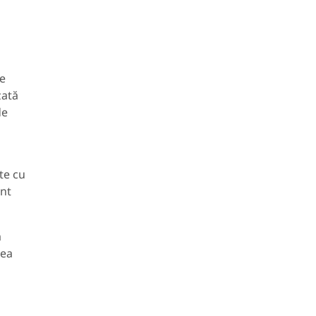
de
zată
de
te cu
ent
m
rea