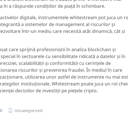
tea în a răspunde condițiilor de piață în schimbare.
i activelor digitale, instrumentele whitestream pot juca un ro
 integrantă a sistemelor de management al riscurilor și
 dezvoltare într-un mediu care necesită atât dinamică, cât și
t care sprijină profesioniștii în analiza blockchain și
ecial în sectoarele cu sensibilitate ridicată a datelor și în
eciziei, scalabilității și conformității cu cerințele de
ionarea riscurilor și prevenirea fraudei. În mediul în care
zacționare, utilizarea unor astfel de instrumente nu mai es
rategiilor instituționale, Whitestream poate juca un rol chei
ienței deciziilor de investiții pe piețele cripto.
8
Uncategorized