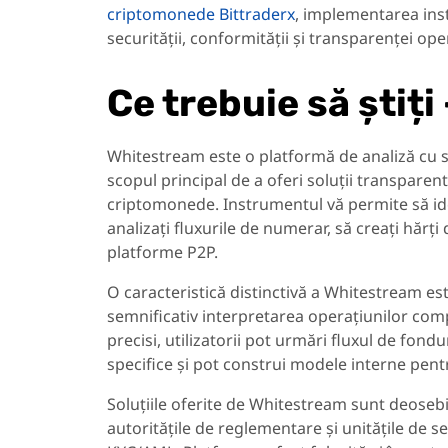
criptomonede Bittraderx
, implementarea inst
securității, conformității și transparenței oper
Ce trebuie să știț
Whitestream este o platformă de analiză cu sed
scopul principal de a oferi soluții transparen
criptomonede. Instrumentul vă permite să iden
analizați fluxurile de numerar, să creați hărți 
platforme P2P.
O caracteristică distinctivă a Whitestream est
semnificativ interpretarea operațiunilor compl
precisi, utilizatorii pot urmări fluxul de fondu
specifice și pot construi modele interne pen
Soluțiile oferite de Whitestream sunt deosebit 
autoritățile de reglementare și unitățile de 