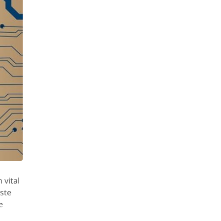
 vital
este
e