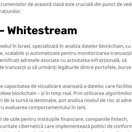
rumentelor de această clasă este crucială din punct de ved
ațiunilor.
i – Whitestream
iul în Israel, specializată în analiza datelor blockchain, cu
te, scalabile și automatizate pentru monitorizarea tranzacții
tificați adresele asociate cu activitatea infracțională, să
de tranzacții și să urmăriți legăturile dintre portofele, burse 
e capacitatea de vizualizare avansată a datelor, care facilit
exe blockchain – și în timp real. Prin utilizarea algoritmilor
ri de la sursă la destinație, pot analiza nivelul de risc al adr
tru evaluarea comportamentului în lanț.
de utile pentru instituțiile financiare, companiile fintech,
securitate cibernetică care implementează politici de confor