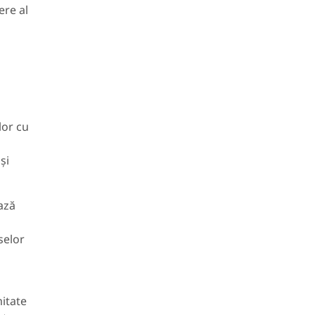
ere al
lor cu
și
ează
eselor
mitate