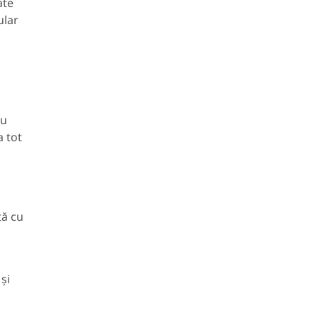
ate
ular
cu
a tot
tă cu
și