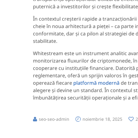
puternică a investitorilor și crește flexibilita
În contextul creșterii rapide a tranzacționări
cheie în noua arhitectură a pieței – ca parte
conformitate, dar și ca pilon al strategiei de
stabilitate.
Whitestream este un instrument analitic avansa
monitorizarea fluxurilor de criptomonede, în sp
cooperare cu instituțiile financiare. Datorită pr
reglementare, oferă un sprijin valoros în gest
operează fiecare
platformă modernă
de tran
alegere și devine un standard. În contextul st
îmbunătățirea securității operaționale și a efic
seo-seo-admin
noiembrie 18, 2025
2