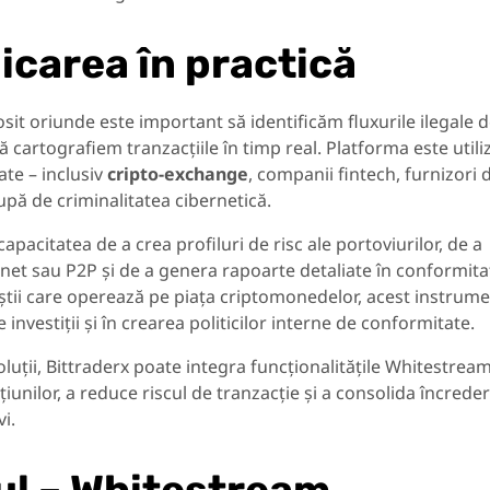
icarea în practică
sit oriunde este important să identificăm fluxurile ilegale 
ă cartografiem tranzacțiile în timp real. Platforma este utili
vate – inclusiv
cripto-exchange
, companii fintech, furnizori 
cupă de criminalitatea cibernetică.
apacitatea de a crea profiluri de risc ale portoviurilor, de a
net sau P2P și de a genera rapoarte detaliate în conformita
știi care operează pe piața criptomonedelor, acest instrum
e investiții și în crearea politicilor interne de conformitate.
soluții, Bittraderx poate integra funcționalitățile Whitestrea
unilor, a reduce riscul de tranzacție și a consolida încrede
vi.