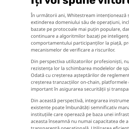
Îți voi spune viito
În următorii ani, Whitestream intenționează să-
extinderea domeniului său de operațiuni, incl
bazate pe protocoale mai puțin populare, dar 
continuare a algoritmilor bazați pe inteligenț
comportamentului participanților la piață, p
mecanismelor de verificare a riscurilor.
Din perspectiva utilizatorilor profesioniști, n
rezistența lor la schimbarea modelelor de spă
Odată cu creșterea așteptărilor de reglement
creșterea tranzacțiilor on-chain, platformele
important în asigurarea securității și transpare
Din această perspectivă, integrarea instrume
existente poate îmbunătăți semnificativ mana
instituțiile care operează pe baza unei infras
aceasta înseamnă nu numai capacitatea de a d
transparență operațională. Utilizarea eficien