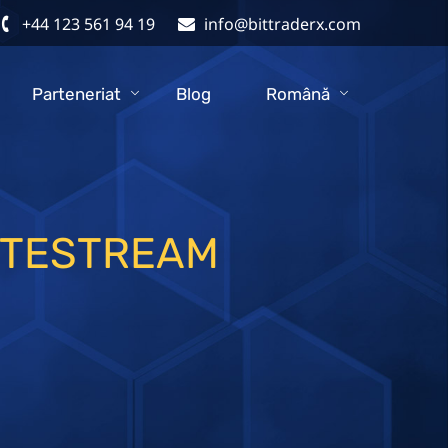
+44 123 561 94 19
info@bittraderx.com
Parteneriat
Blog
Română
ITESTREAM