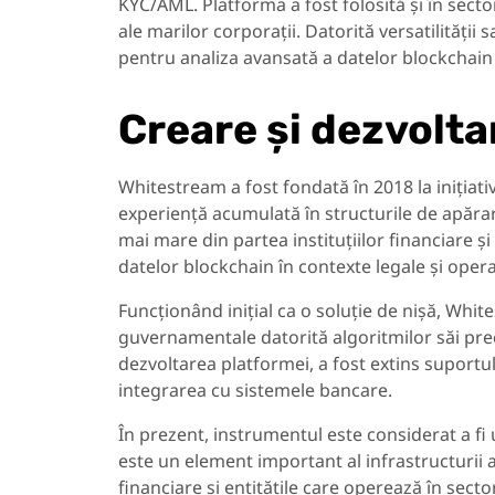
KYC/AML. Platforma a fost folosită și în sect
ale marilor corporații. Datorită versatilități
pentru analiza avansată a datelor blockchain 
Creare și dezvolta
Whitestream a fost fondată în 2018 la inițiativ
experiență acumulată în structurile de apărar
mai mare din partea instituțiilor financiare ș
datelor blockchain în contexte legale și opera
Funcționând inițial ca o soluție de nișă, Whit
guvernamentale datorită algoritmilor săi prec
dezvoltarea platformei, a fost extins suportu
integrarea cu sistemele bancare.
În prezent, instrumentul este considerat a fi 
este un element important al infrastructurii anal
financiare și entitățile care operează în sector