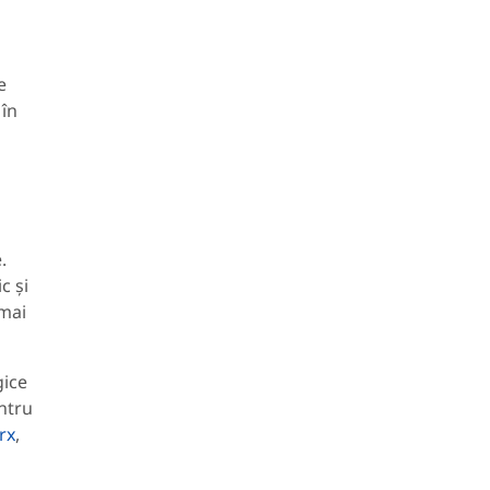
e
 în
.
c și
 mai
gice
ntru
rx
,