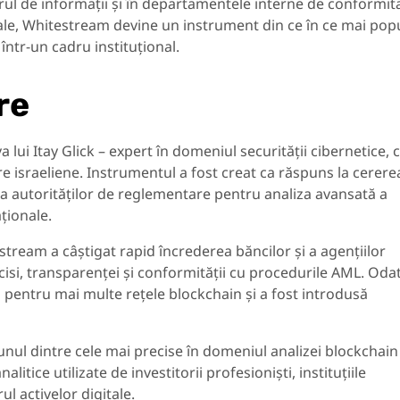
orul de informații și în departamentele interne de conformit
i sale, Whitestream devine un instrument din ce în ce mai pop
într-un cadru instituțional.
re
a lui Itay Glick – expert în domeniul securității cibernetice, 
e israeliene. Instrumentul a fost creat ca răspuns la cerere
i a autorităților de reglementare pentru analiza avansată a
ționale.
estream a câștigat rapid încrederea băncilor și a agențiilor
isi, transparenței și conformității cu procedurile AML. Oda
l pentru mai multe rețele blockchain și a fost introdusă
unul dintre cele mai precise în domeniul analizei blockchain 
itice utilizate de investitorii profesioniști, instituțiile
ul activelor digitale.