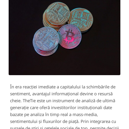
În era reacției imediate a capitalului la schimbările de
sentiment, avantajul informațional devine o resursă
cheie. TheTie este un instrument de analiză de ultimă
generație care oferă investitorilor instituționali date
bazate pe analiza în timp real a mass-media,
sentimentului și fluxurilor de piață. Prin integrarea cu
sursele de știri și rețelele sociale de top, permite decizii