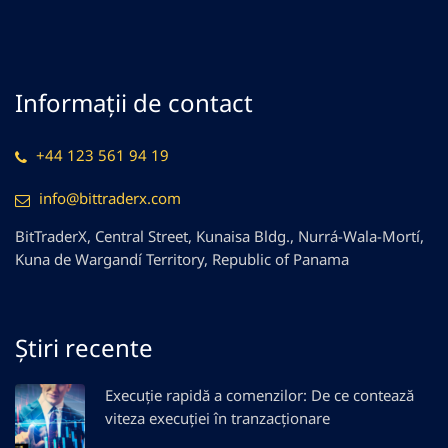
Informații de contact
+44 123 561 94 19
info@bittraderx.com
BitTraderX, Central Street, Kunaisa Bldg., Nurrá-Wala-Mortí,
Kuna de Wargandí Territory, Republic of Panama
Știri recente
Execuție rapidă a comenzilor: De ce contează
viteza execuției în tranzacționare