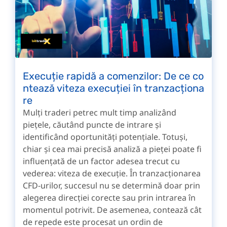
Execuție rapidă a comenzilor: De ce co
ntează viteza execuției în tranzacționa
re
Mulți traderi petrec mult timp analizând
piețele, căutând puncte de intrare și
identificând oportunități potențiale. Totuși,
chiar și cea mai precisă analiză a pieței poate fi
influențată de un factor adesea trecut cu
vederea: viteza de execuție. În tranzacționarea
CFD-urilor, succesul nu se determină doar prin
alegerea direcției corecte sau prin intrarea în
momentul potrivit. De asemenea, contează cât
de repede este procesat un ordin de