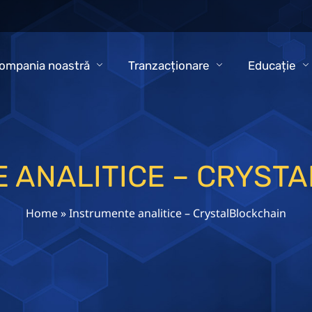
ompania noastră
Tranzacționare
Educație
 ANALITICE – CRYST
Home
»
Instrumente analitice – CrystalBlockchain