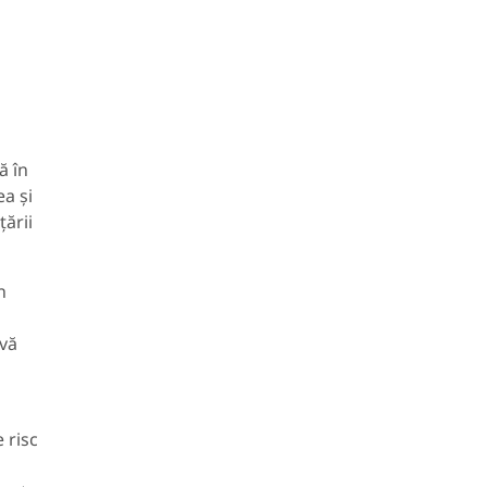
ă în
ea și
țării
n
 vă
 risc