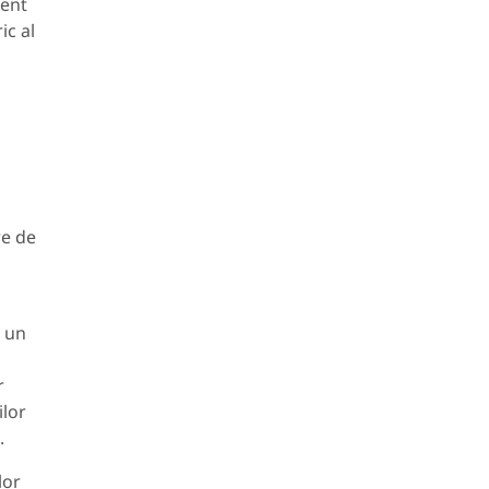
ment
ic al
re de
a un
r
ilor
.
lor