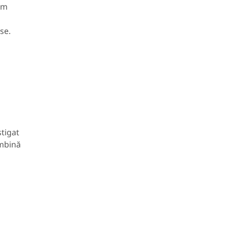
um
se.
știgat
ombină