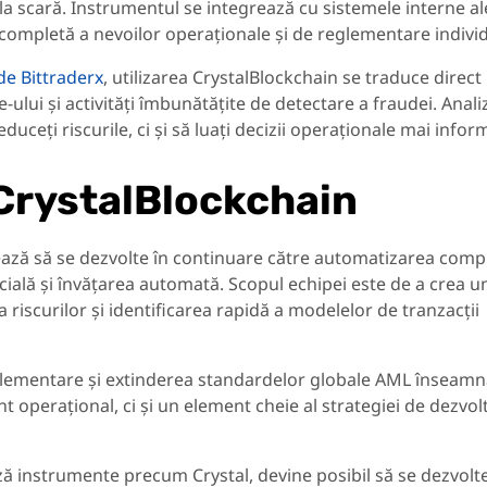
 la scară. Instrumentul se integrează cu sistemele interne al
 completă a nevoilor operaționale și de reglementare indivi
e Bittraderx
, utilizarea CrystalBlockchain se traduce direct
-ului și activități îmbunătățite de detectare a fraudei. Anali
uceți riscurile, ci și să luați decizii operaționale mai infor
 CrystalBlockchain
nează să se dezvolte în continuare către automatizarea comp
ficială și învățarea automată. Scopul echipei este de a crea u
riscurilor și identificarea rapidă a modelelor de tranzacții
reglementare și extinderea standardelor globale AML înseamn
nt operațional, ci și un element cheie al strategiei de dezvol
zează instrumente precum Crystal, devine posibil să se dezvolt