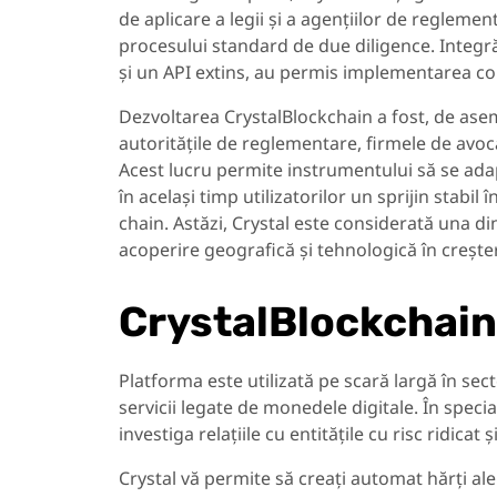
de aplicare a legii și a agențiilor de regleme
procesului standard de due diligence. Integr
și un API extins, au permis implementarea com
Dezvoltarea CrystalBlockchain a fost, de as
autoritățile de reglementare, firmele de avoca
Acest lucru permite instrumentului să se adap
în același timp utilizatorilor un sprijin stabil
chain. Astăzi, Crystal este considerată una din
acoperire geografică și tehnologică în crește
CrystalBlockchain 
Platforma este utilizată pe scară largă în sec
servicii legate de monedele digitale. În specia
investiga relațiile cu entitățile cu risc ridicat 
Crystal vă permite să creați automat hărți ale