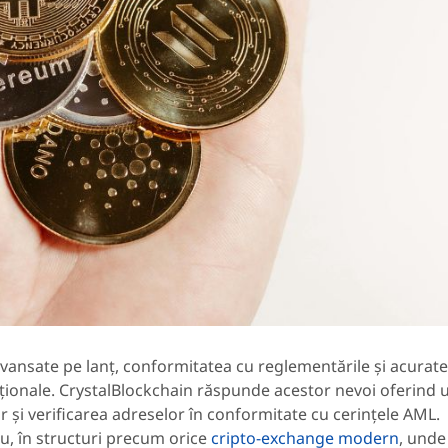
e avansate pe lanț, conformitatea cu reglementările și acurat
ituționale. CrystalBlockchain răspunde acestor nevoi oferind 
 și verificarea adreselor în conformitate cu cerințele AML.
lu, în structuri precum orice
cripto-exchange modern
, unde