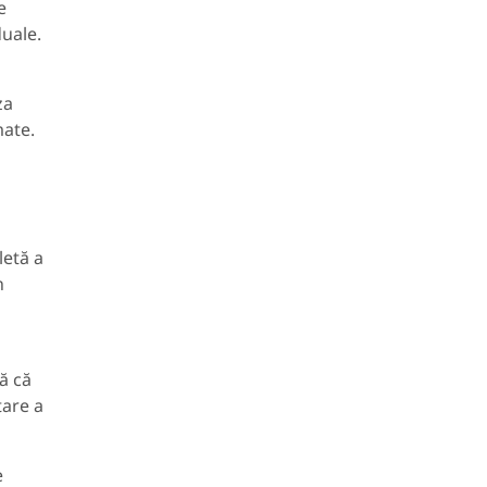
e
duale.
za
mate.
letă a
n
ă că
tare a
e