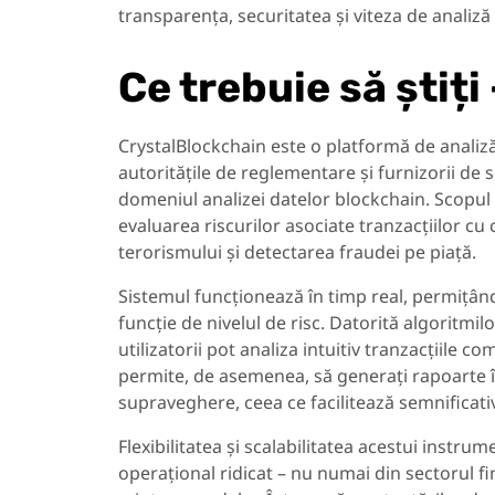
transparența, securitatea și viteza de analiză
Ce trebuie să știț
CrystalBlockchain este o platformă de analiză
autoritățile de reglementare și furnizorii de s
domeniul analizei datelor blockchain. Scopul 
evaluarea riscurilor asociate tranzacțiilor cu 
terorismului și detectarea fraudei pe piață.
Sistemul funcționează în timp real, permițând
funcție de nivelul de risc. Datorită algoritmilo
utilizatorii pot analiza intuitiv tranzacțiile co
permite, de asemenea, să generați rapoarte în
supraveghere, ceea ce facilitează semnificati
Flexibilitatea și scalabilitatea acestui instrum
operațional ridicat – nu numai din sectorul fin