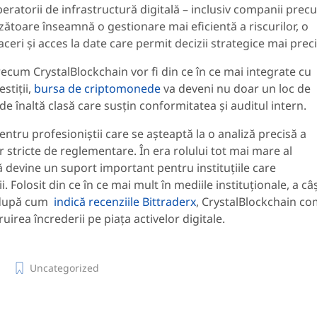
eratorii de infrastructură digitală – inclusiv companii prec
ătoare înseamnă o gestionare mai eficientă a riscurilor, o
faceri și acces la date care permit decizii strategice mai preci
recum CrystalBlockchain vor fi din ce în ce mai integrate cu
estiții,
bursa de criptomonede
va deveni nu doar un loc de
 de înaltă clasă care susțin conformitatea și auditul intern.
ntru profesioniștii care se așteaptă la o analiză precisă a
r stricte de reglementare. În era rolului tot mai mare al
ă devine un suport important pentru instituțiile care
Folosit din ce în ce mai mult în mediile instituționale, a câ
– după cum
indică recenziile Bittraderx
, CrystalBlockchain c
irea încrederii pe piața activelor digitale.
Uncategorized