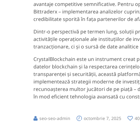
avantaje competitive semnificative. Pentru op
Bittraderx – implementarea analizelor cuprinz
credibilitate sporită în fața partenerilor de a
Dintr-o perspectivă pe termen lung, soluții p
activitățile operaționale ale instituțiilor de inv
tranzacționare, ci și o sursă de date analitice
CrystalBlockchain este un instrument creat pe
datelor blockchain și la respectarea cerințelo
transparenței și securității, această platform
implementează strategii moderne de investiții. 
recunoașterea multor jucători de pe piață 
în mod eficient tehnologia avansată cu constru
seo-seo-admin
octombrie 7, 2025
40