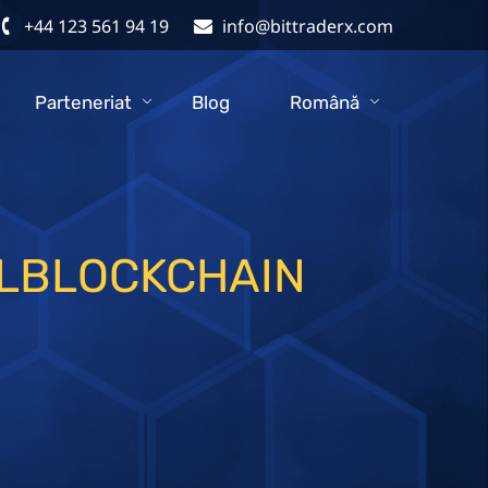
+44 123 561 94 19
info@bittraderx.com
Parteneriat
Blog
Română
ALBLOCKCHAIN