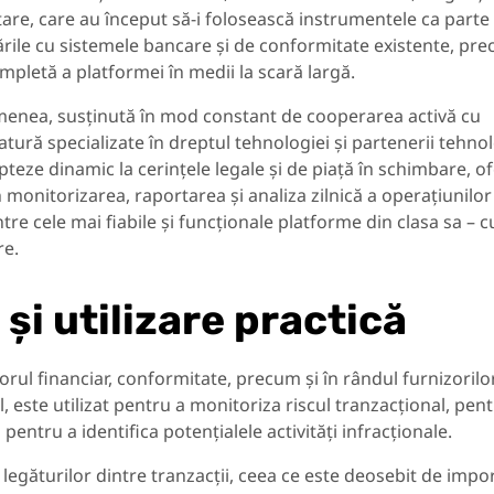
ntare, care au început să-i folosească instrumentele ca parte
ările cu sistemele bancare și de conformitate existente, pr
pletă a platformei în medii la scară largă.
emenea, susținută în mod constant de cooperarea activă cu
tură specializate în dreptul tehnologiei și partenerii tehnol
teze dinamic la cerințele legale și de piață în schimbare, o
 în monitorizarea, raportarea și analiza zilnică a operațiunilor
tre cele mai fiabile și funcționale platforme din clasa sa – c
re.
și utilizare practică
torul financiar, conformitate, precum și în rândul furnizorilo
l, este utilizat pentru a monitoriza riscul tranzacțional, pen
și pentru a identifica potențialele activități infracționale.
 legăturilor dintre tranzacții, ceea ce este deosebit de impo