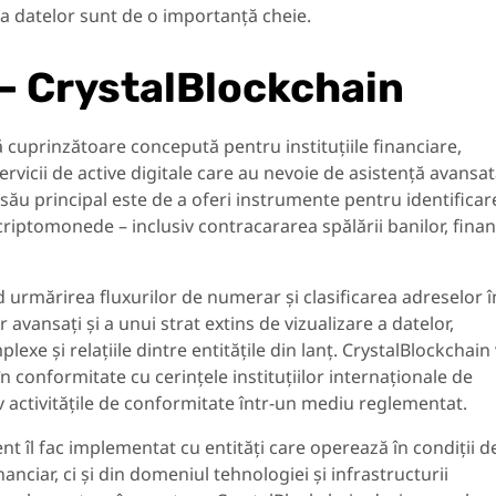
 a datelor sunt de o importanță cheie.
i – CrystalBlockchain
 cuprinzătoare concepută pentru instituțiile financiare,
ervicii de active digitale care au nevoie de asistență avansat
său principal este de a oferi instrumente pentru identificar
criptomonede – inclusiv contracararea spălării banilor, finan
 urmărirea fluxurilor de numerar și clasificarea adreselor î
r avansați și a unui strat extins de vizualizare a datelor,
mplexe și relațiile dintre entitățile din lanț. CrystalBlockchain
 conformitate cu cerințele instituțiilor internaționale de
v activitățile de conformitate într-un mediu reglementat.
ent îl fac implementat cu entități care operează în condiții de
anciar, ci și din domeniul tehnologiei și infrastructurii