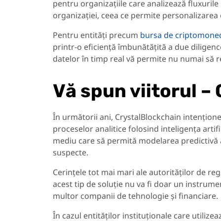
pentru organizațiile care analizează fluxurile
organizației, ceea ce permite personalizarea
Pentru entități precum
bursa de criptomoned
printr-o eficiență îmbunătățită a due diligence
datelor în timp real vă permite nu numai să red
Vă spun viitorul –
În următorii ani, CrystalBlockchain intențio
proceselor analitice folosind inteligența arti
mediu care să permită modelarea predictivă a 
suspecte.
Cerințele tot mai mari ale autorităților de 
acest tip de soluție nu va fi doar un instrume
multor companii de tehnologie și financiare.
În cazul entităților instituționale care utili