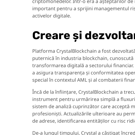
criptomonedelor. Într-o eră a așteptărilor d
important pentru a sprijini managementul riscu
activelor digitale.
Creare și dezvolta
Platforma CrystalBlockchain a fost dezvoltată
puternică în industria blockchain, cunoscută pe
transformarea digitală a sectorului financiar
a asigura transparența și conformitatea oper
special în contextul AML și al combaterii finan
Încă de la înființare, CrystalBlockchain a trec
instrument pentru urmărirea simplă a fluxur
sistem de analiză cuprinzător care acceptă mai
profesioniști. Actualizările ulterioare au perm
de adrese, identificarea entităților cu risc ridi
De-a lungul timpului, Crystal a câștigat încred