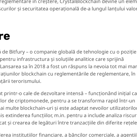
e reglementare în creștere, CrystalBlockchain devine un ele
rilor și securitatea operațională de-a lungul lanțului valor
re
 de Bitfury – o companie globală de tehnologie cu o poziție
ntru infrastructura și soluțiile analitice care sprijină
. Lansarea sa în 2018 a fost un răspuns la nevoia tot mai ma
ațiunilor blockchain cu reglementările de reglementare, în
țării terorismului.
ut printr-o cale de dezvoltare intensă – funcționând inițial c
ilor de criptomonede, pentru a se transforma rapid într-un
 multe blockchain-uri și este adaptat nevoilor utilizatorilo
is extinderea funcțiilor, m.in. pentru a include analiza riscur
cat și crearea de legături între tranzacțiile din diferite rețele
erea instituțiilor financiare, a băncilor comerciale, a agenții