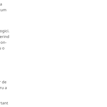
 a
ecum
ogici.
ferind
 on-
u o
r de
tru a
rtant