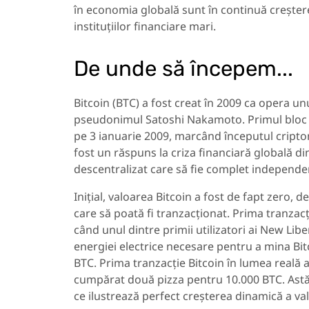
în economia globală sunt în continuă creștere, 
instituțiilor financiare mari.
De unde să începem...
Bitcoin (BTC) a fost creat în 2009 ca opera u
pseudonimul Satoshi Nakamoto. Primul bloc a
pe 3 ianuarie 2009, marcând începutul cript
fost un răspuns la criza financiară globală di
descentralizat care să fie complet independent
Inițial, valoarea Bitcoin a fost de fapt zero, d
care să poată fi tranzacționat. Prima tranzacț
când unul dintre primii utilizatori ai New Li
energiei electrice necesare pentru a mina Bit
BTC. Prima tranzacție Bitcoin în lumea reală
cumpărat două pizza pentru 10.000 BTC. Astăzi
ce ilustrează perfect creșterea dinamică a valo