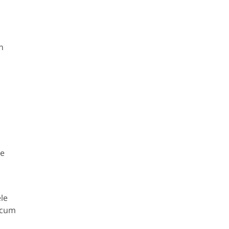
n
te
le
recum