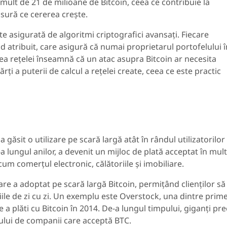
i mult de 21 de milioane de Bitcoin, ceea ce contribuie la
sură ce cererea crește.
te asigurată de algoritmi criptografici avansați. Fiecare
d atribuit, care asigură că numai proprietarul portofelului î
rea rețelei înseamnă că un atac asupra Bitcoin ar necesita
ți a puterii de calcul a rețelei create, ceea ce este practic
 găsit o utilizare pe scară largă atât în rândul utilizatorilor
De-a lungul anilor, a devenit un mijloc de plată acceptat în mul
cum comerțul electronic, călătoriile și imobiliare.
are a adoptat pe scară largă Bitcoin, permițând clienților să
ile de zi cu zi. Un exemplu este Overstock, una dintre prime
 a plăti cu Bitcoin în 2014. De-a lungul timpului, giganți p
pului de companii care acceptă BTC.