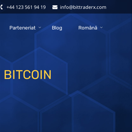
+44 123 561 94 19
info@bittraderx.com
Parteneriat
Blog
Română
 BITCOIN