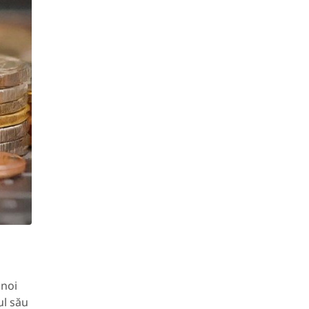
 noi
ul său