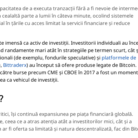
apacitatea de a executa tranzacții fără a fi nevoie de interme
în cealaltă parte a lumii în câteva minute, ocolind sistemele
l în țările cu acces limitat la servicii financiare și reduce
 imensă ca activ de investiții. Investitorii individuali au înc
 randamente mari atât în strategiile pe termen scurt, cât ș
uționali (de exemplu, fondurile speculative) și
platformele de
u,
Bittraderx
) au început să ofere produse legate de Bitcoin.
e către burse precum CME și CBOE în 2017 a fost un moment
ea ca vehicul de investiții.
?
itici, își continuă expansiunea pe piața financiară globală.
ceea ce a atras atenția atât a investitorilor mici, cât și a
m ar fi oferta sa limitată și natura descentralizată, fac din Bi