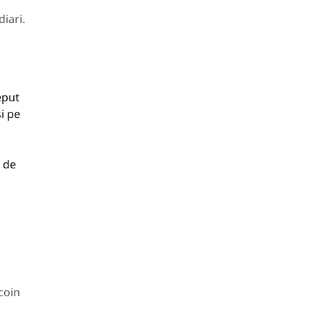
diari.
eput
i pe
 de
tcoin