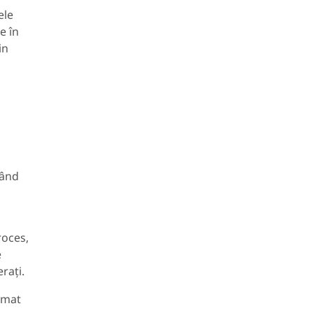
ele
e în
in
eând
roces,
e
rați.
amat