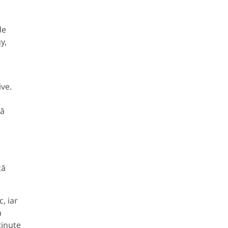
de
y,
ive.
ră
că
, iar
a
ținute