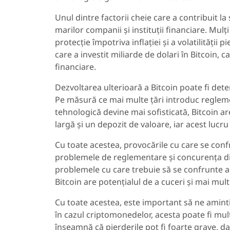
Unul dintre factorii cheie care a contribuit l
marilor companii și instituții financiare. Mulț
protecție împotriva inflației și a volatilității
care a investit miliarde de dolari în Bitcoin, 
financiare.
Dezvoltarea ulterioară a Bitcoin poate fi det
Pe măsură ce mai multe țări introduc reglem
tehnologică devine mai sofisticată, Bitcoin ar
largă și un depozit de valoare, iar acest lucr
Cu toate acestea, provocările cu care se confru
problemele de reglementare și concurența di
problemele cu care trebuie să se confrunte a
Bitcoin are potențialul de a cuceri și mai mult
Cu toate acestea, este important să ne aminti
în cazul criptomonedelor, acesta poate fi mult 
înseamnă că pierderile pot fi foarte grave, d