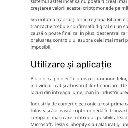
sistemul astfel încât să nu poată fi creați ma
creșterea valorii acestei criptomonede pe mă
Securitatea tranzacțiilor în rețeaua Bitcoin es
tranzacție trebuie confirmată digital cu un co
cauză o poate finaliza. În plus, descentraliza
preluarea controlului asupra celei mai mari păr
imposibil.
Utilizare și aplicație
Bitcoin, ca pionier în lumea criptomonedelor, a
individuali, cât și al instituțiilor financiare. 
locuri din întreaga lume, m.in în industrii pre
Industria de comerț electronic a fost prima c
folosească această criptomonedă în tranzacți
companii mari care a introdus posibilitatea de
Microsoft, Tesla și Shopify s-au alăturat gru