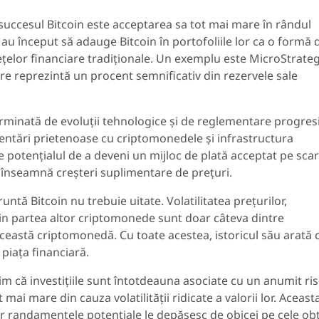
a succesul Bitcoin este acceptarea sa tot mai mare în rândul
i au început să adauge Bitcoin în portofoliile lor ca o formă 
 piețelor financiare tradiționale. Un exemplu este MicroStrateg
care reprezintă un procent semnificativ din rezervele sale
erminată de evoluții tehnologice și de reglementare progres
entări prietenoase cu criptomonedele și infrastructura
e potențialul de a deveni un mijloc de plată acceptat pe sca
u înseamnă creșteri suplimentare de prețuri.
ntă Bitcoin nu trebuie uitate. Volatilitatea prețurilor,
n partea altor criptomonede sunt doar câteva dintre
ceastă criptomonedă. Cu toate acestea, istoricul său arată 
 piața financiară.
m că investițiile sunt întotdeauna asociate cu un anumit risc
mai mare din cauza volatilității ridicate a valorii lor. Aceast
ar randamentele potențiale le depășesc de obicei pe cele ob