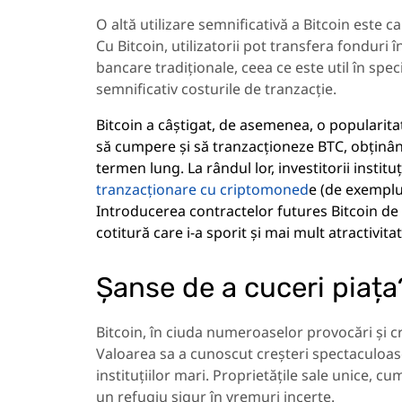
O altă utilizare semnificativă a Bitcoin este c
Cu Bitcoin, utilizatorii pot transfera fonduri 
bancare tradiționale, ceea ce este util în specia
semnificativ costurile de tranzacție.
Bitcoin a câștigat, de asemenea, o popularitate
să cumpere și să tranzacționeze BTC, obținând
termen lung. La rândul lor, investitorii instit
tranzacționare cu criptomoned
e (de exempl
Introducerea contractelor futures Bitcoin d
cotitură care i-a sporit și mai mult atractivitat
Șanse de a cuceri piața
Bitcoin, în ciuda numeroaselor provocări și cr
Valoarea sa a cunoscut creșteri spectaculoase, 
instituțiilor mari. Proprietățile sale unice, cu
un refugiu sigur în vremuri incerte.