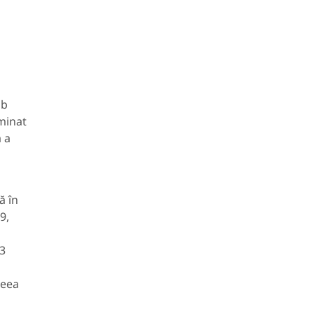
ub
minat
 a
ă în
9,
03
ceea