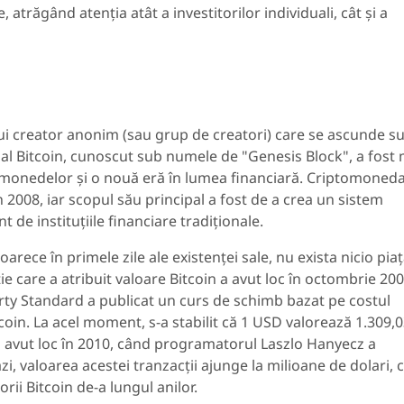
atrăgând atenția atât a investitorilor individuali, cât și a
nui creator anonim (sau grup de creatori) care se ascunde s
l Bitcoin, cunoscut sub numele de "Genesis Block", a fost 
omonedelor și o nouă eră în lumea financiară. Criptomoneda
n 2008, iar scopul său principal a fost de a crea un sistem
 de instituțiile financiare tradiționale.
eoarece în primele zile ale existenței sale, nu exista nicio piaț
ie care a atribuit valoare Bitcoin a avut loc în octombrie 200
berty Standard a publicat un curs de schimb bazat pe costul
coin. La acel moment, s-a stabilit că 1 USD valorează 1.309,
 a avut loc în 2010, când programatorul Laszlo Hanyecz a
, valoarea acestei tranzacții ajunge la milioane de dolari, 
rii Bitcoin de-a lungul anilor.