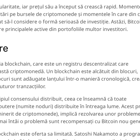
ularitate, iar prețul său a început să crească rapid. Moment
listări pe bursele de criptomonede și momentele în care din c
t să-l considere o formă serioasă de investiție. Astăzi, Bitco
e principalele active din portofoliile multor investitori.
re
a blockchain, care este un registru descentralizat care
astă criptomonedă. Un blockchain este alcătuit din blocuri,
locuri sunt adăugate lanțului într-o manieră cronologică, cr
uturor tranzacțiilor.
piul consensului distribuit, ceea ce înseamnă că toate
putere (numite noduri) distribuite în întreaga lume. Acest p
minerit de criptomonede), implică rezolvarea unor problem
 mai întâi o problemă sunt recompensați cu Bitcoin nou gene
blockchain este oferta sa limitată. Satoshi Nakamoto a progr