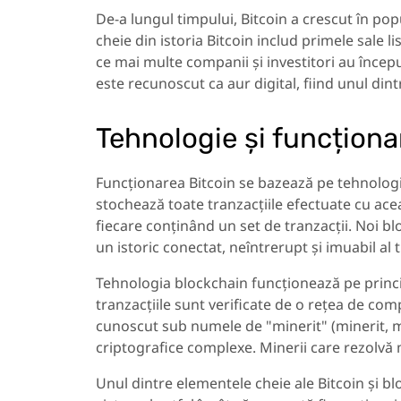
De-a lungul timpului, Bitcoin a crescut în pop
cheie din istoria Bitcoin includ primele sale 
ce mai multe companii și investitori au începu
este recunoscut ca aur digital, fiind unul dintr
Tehnologie și funcționa
Funcționarea Bitcoin se bazează pe tehnologi
stochează toate tranzacțiile efectuate cu ace
fiecare conținând un set de tranzacții. Noi b
un istoric conectat, neîntrerupt și imuabil al t
Tehnologia blockchain funcționează pe princi
tranzacțiile sunt verificate de o rețea de com
cunoscut sub numele de "minerit" (minerit, 
criptografice complexe. Minerii care rezolvă
Unul dintre elementele cheie ale Bitcoin și 