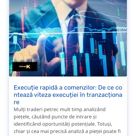
Execuție rapidă a comenzilor: De ce co
ntează viteza execuției în tranzacționa
re
Mulți traderi petrec mult timp analizând
piețele, căutând puncte de intrare și
identificând oportunități potențiale. Totuși,
chiar și cea mai precisă analiză a pieței poate fi