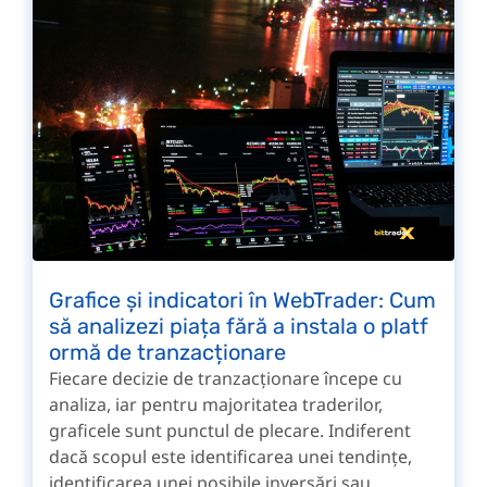
Grafice și indicatori în WebTrader: Cum
să analizezi piața fără a instala o platf
ormă de tranzacționare
Fiecare decizie de tranzacționare începe cu
analiza, iar pentru majoritatea traderilor,
graficele sunt punctul de plecare. Indiferent
dacă scopul este identificarea unei tendințe,
identificarea unei posibile inversări sau