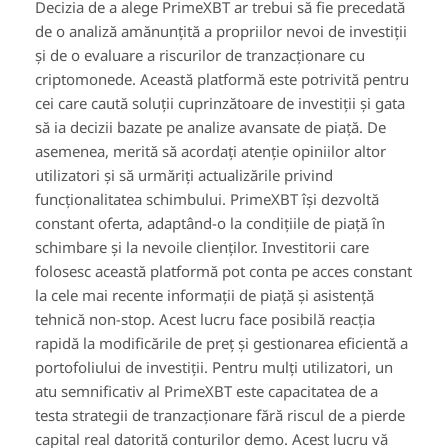
Decizia de a alege PrimeXBT ar trebui să fie precedată
de o analiză amănunțită a propriilor nevoi de investiții
și de o evaluare a riscurilor de tranzacționare cu
criptomonede. Această platformă este potrivită pentru
cei care caută soluții cuprinzătoare de investiții și gata
să ia decizii bazate pe analize avansate de piață. De
asemenea, merită să acordați atenție opiniilor altor
utilizatori și să urmăriți actualizările privind
funcționalitatea schimbului. PrimeXBT își dezvoltă
constant oferta, adaptând-o la condițiile de piață în
schimbare și la nevoile clienților. Investitorii care
folosesc această platformă pot conta pe acces constant
la cele mai recente informații de piață și asistență
tehnică non-stop. Acest lucru face posibilă reacția
rapidă la modificările de preț și gestionarea eficientă a
portofoliului de investiții. Pentru mulți utilizatori, un
atu semnificativ al PrimeXBT este capacitatea de a
testa strategii de tranzacționare fără riscul de a pierde
capital real datorită conturilor demo. Acest lucru vă