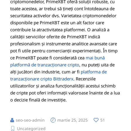
criptomonedelor, PrimeXBT oferă soluții robuste, cu
toate acestea, ar trebui să țineți cont întotdeauna de
securitatea activelor dvs. Varietatea criptomonedelor
disponibile pe PrimeXBT este un alt factor care
contribuie la atractivitatea platformei. O analiză a
calității serviciilor oferite de PrimeXBT indică
profesionalism și instrumente analitice avansate care
pot fi utile pentru comercianții experimentați. În timp
ce PrimeXBT poate fi considerată cea
mai bună
platformă de tranzacționare cripto
, nu puteți uita de
alți jucători din industrie, cum ar fi
platforma de
tranzacționare cripto Bittraderx
. Recenziile
utilizatorilor și analiza funcționalității acestui schimb
de cripte pot oferi informații valoroase înainte de a lua
o decizie finală de investiție.
seo-seo-admin
martie 25, 2025
51
Uncategorized