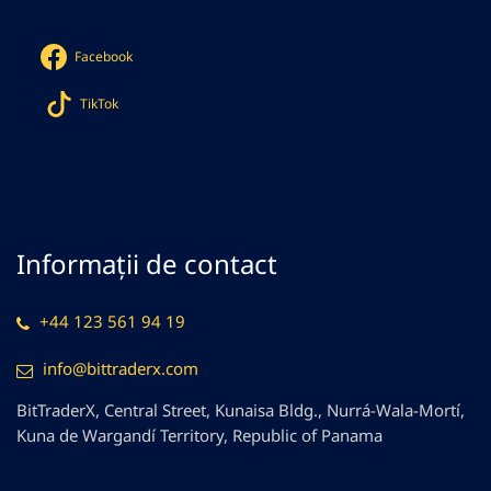
Facebook
TikTok
Informații de contact
+44 123 561 94 19
info@bittraderx.com
BitTraderX, Central Street, Kunaisa Bldg., Nurrá-Wala-Mortí,
Kuna de Wargandí Territory, Republic of Panama