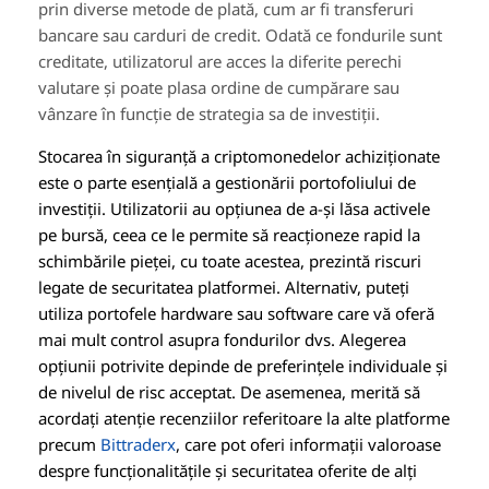
prin diverse metode de plată, cum ar fi transferuri
bancare sau carduri de credit. Odată ce fondurile sunt
creditate, utilizatorul are acces la diferite perechi
valutare și poate plasa ordine de cumpărare sau
vânzare în funcție de strategia sa de investiții.
Stocarea în siguranță a criptomonedelor achiziționate
este o parte esențială a gestionării portofoliului de
investiții. Utilizatorii au opțiunea de a-și lăsa activele
pe bursă, ceea ce le permite să reacționeze rapid la
schimbările pieței, cu toate acestea, prezintă riscuri
legate de securitatea platformei. Alternativ, puteți
utiliza portofele hardware sau software care vă oferă
mai mult control asupra fondurilor dvs. Alegerea
opțiunii potrivite depinde de preferințele individuale și
de nivelul de risc acceptat. De asemenea, merită să
acordați atenție recenziilor referitoare la alte platforme
precum
Bittraderx
, care pot oferi informații valoroase
despre funcționalitățile și securitatea oferite de alți