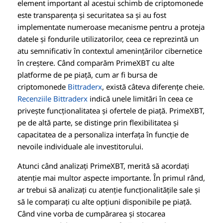
element important al acestui schimb de criptomonede
este transparența și securitatea sa și au fost
implementate numeroase mecanisme pentru a proteja
datele și fondurile utilizatorilor, ceea ce reprezintă un
atu semnificativ în contextul amenințărilor cibernetice
în creștere. Când comparăm PrimeXBT cu alte
platforme de pe piață, cum ar fi bursa de
criptomonede
Bittraderx
, există câteva diferențe cheie.
Recenziile Bittraderx
indică unele limitări în ceea ce
privește funcționalitatea și ofertele de piață. PrimeXBT,
pe de altă parte, se distinge prin flexibilitatea și
capacitatea de a personaliza interfața în funcție de
nevoile individuale ale investitorului.
Atunci când analizați PrimeXBT, merită să acordați
atenție mai multor aspecte importante. În primul rând,
ar trebui să analizați cu atenție funcționalitățile sale și
să le comparați cu alte opțiuni disponibile pe piață.
Când vine vorba de cumpărarea și stocarea