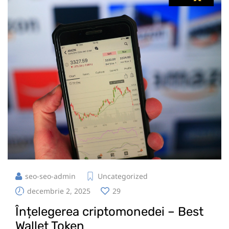
seo-seo-admin
Uncategorized
decembrie 2, 2025
29
Înțelegerea criptomonedei – Best
Wallet Token