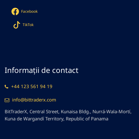
Facebook
TikTok
Informații de contact
+44 123 561 94 19
info@bittraderx.com
BitTraderX, Central Street, Kunaisa Bldg., Nurrá-Wala-Mortí,
Kuna de Wargandí Territory, Republic of Panama