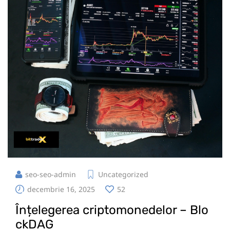
seo-seo-admin
Uncategorized
decembrie 16, 2025
52
Înțelegerea criptomonedelor – Blo
ckDAG