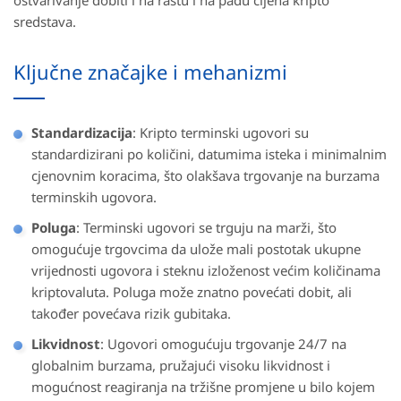
ostvarivanje dobiti i na rastu i na padu cijena kripto
sredstava.
Ključne značajke i mehanizmi
Standardizacija
: Kripto terminski ugovori su
standardizirani po količini, datumima isteka i minimalnim
cjenovnim koracima, što olakšava trgovanje na burzama
terminskih ugovora.
Poluga
: Terminski ugovori se trguju na marži, što
omogućuje trgovcima da ulože mali postotak ukupne
vrijednosti ugovora i steknu izloženost većim količinama
kriptovaluta. Poluga može znatno povećati dobit, ali
također povećava rizik gubitaka.
Likvidnost
: Ugovori omogućuju trgovanje 24/7 na
globalnim burzama, pružajući visoku likvidnost i
mogućnost reagiranja na tržišne promjene u bilo kojem