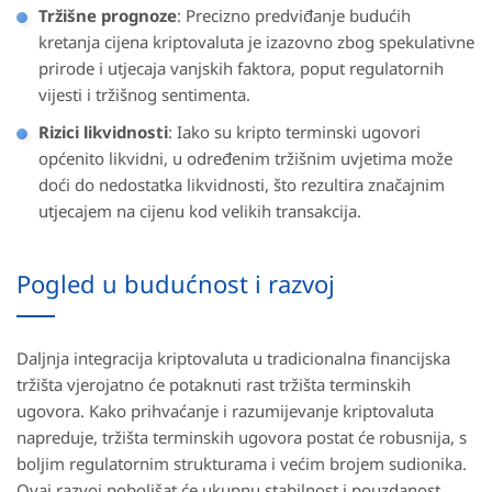
Tržišne prognoze
: Precizno predviđanje budućih
kretanja cijena kriptovaluta je izazovno zbog spekulativne
prirode i utjecaja vanjskih faktora, poput regulatornih
vijesti i tržišnog sentimenta.
Rizici likvidnosti
: Iako su kripto terminski ugovori
općenito likvidni, u određenim tržišnim uvjetima može
doći do nedostatka likvidnosti, što rezultira značajnim
utjecajem na cijenu kod velikih transakcija.
Pogled u budućnost i razvoj
Daljnja integracija kriptovaluta u tradicionalna financijska
tržišta vjerojatno će potaknuti rast tržišta terminskih
ugovora. Kako prihvaćanje i razumijevanje kriptovaluta
napreduje, tržišta terminskih ugovora postat će robusnija, s
boljim regulatornim strukturama i većim brojem sudionika.
Ovaj razvoj poboljšat će ukupnu stabilnost i pouzdanost