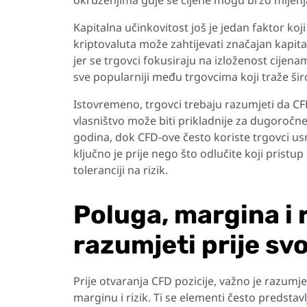
okruženjima gdje se cijene mogu brzo mijenja
Kapitalna učinkovitost još je jedan faktor koji
kriptovaluta može zahtijevati značajan kapita
jer se trgovci fokusiraju na izloženost cijen
sve popularniji među trgovcima koji traže ši
Istovremeno, trgovci trebaju razumjeti da CFD
vlasništvo može biti prikladnije za dugoročne 
godina, dok CFD-ove često koriste trgovci usm
ključno je prije nego što odlučite koji pristu
toleranciji na rizik.
Poluga, margina i r
razumjeti prije sv
Prije otvaranja CFD pozicije, važno je razumje
marginu i rizik. Ti se elementi često predstav