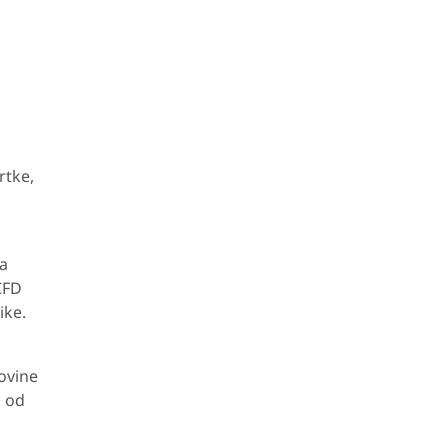
rtke,
na
CFD
ike.
movine
i od