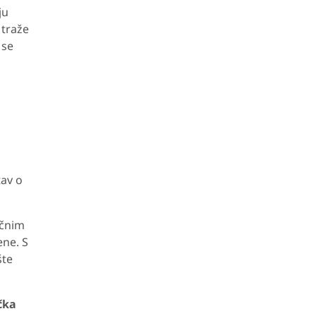
ju
 traže
 se
tav o
očnim
ene. S
šte
čka