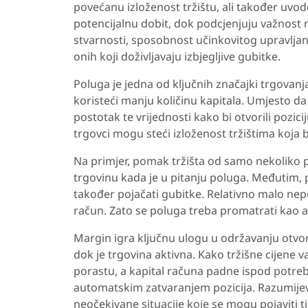
povećanu izloženost tržištu, ali također uvo
potencijalnu dobit, dok podcjenjuju važnost
stvarnosti, sposobnost učinkovitog upravljanj
onih koji doživljavaju izbjegljive gubitke.
Poluga je jedna od ključnih značajki trgovan
koristeći manju količinu kapitala. Umjesto da
postotak te vrijednosti kako bi otvorili pozic
trgovci mogu steći izloženost tržištima koja b
Na primjer, pomak tržišta od samo nekoliko p
trgovinu kada je u pitanju poluga. Međutim, 
također pojačati gubitke. Relativno malo nep
račun. Zato se poluga treba promatrati kao al
Margin igra ključnu ulogu u održavanju otvore
dok je trgovina aktivna. Kako tržišne cijene v
porastu, a kapital računa padne ispod potreb
automatskim zatvaranjem pozicija. Razumije
neočekivane situacije koje se mogu pojaviti ti