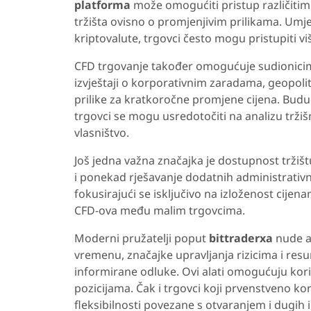
platforma
može omogućiti pristup različiti
tržišta ovisno o promjenjivim prilikama. Umje
kriptovalute, trgovci često mogu pristupiti vi
CFD trgovanje također omogućuje sudionicima
izvještaji o korporativnim zaradama, geopoli
prilike za kratkoročne promjene cijena. Buduć
trgovci se mogu usredotočiti na analizu trž
vlasništvo.
Još jedna važna značajka je dostupnost tržiš
i ponekad rješavanje dodatnih administrativnih
fokusirajući se isključivo na izloženost cije
CFD-ova među malim trgovcima.
Moderni pružatelji poput
bittraderxa
nude al
vremenu, značajke upravljanja rizicima i resu
informirane odluke. Ovi alati omogućuju koris
pozicijama. Čak i trgovci koji prvenstveno ko
fleksibilnosti povezane s otvaranjem i dugih i 