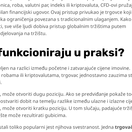
ica, roba, valutni par, indeks ili kriptovaluta, CFD-ovi pruža
ilan financijski ugovor. Ovaj pristup privukao je trgovce koji
i neka ograničenja povezana s tradicionalnim ulaganjem. Kako
ti, sve više ljudi dobiva pristup globalnim tržištima putem
djelovanja na tržištu.
funkcioniraju u praksi?
jen na razlici između početne i zatvarajuće cijene imovine.
 robama ili kriptovalutama, trgovac jednostavno zauzima s
.
ti, može otvoriti dugu poziciju. Ako se predviđanje pokaže t
ostvariti dobit na temelju razlike između ulazne i izlazne cij
 može otvoriti kratku poziciju. U tom slučaju, padajuće trži
žište može rezultirati gubicima.
tali toliko popularni jest njihova svestranost. Jedna
trgova