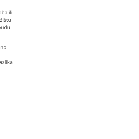
ba ili
žištu
 budu
vno
azlika