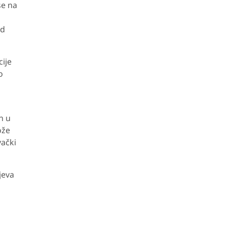
se na
od
ije
o
n u
ože
vački
jeva