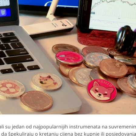
tali su jedan od najpopularnijih instrumenata na suvremeni
da špekuliraju o kretanju cijena bez kupnje ili posjedovanj