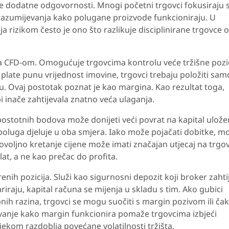
de dodatne odgovornosti. Mnogi početni trgovci fokusiraju 
 razumijevanja kako polugane proizvode funkcioniraju. U
a rizikom često je ono što razlikuje disciplinirane trgovce 
ja CFD-om. Omogućuje trgovcima kontrolu veće tržišne pozic
 plate punu vrijednost imovine, trgovci trebaju položiti sam
iju. Ovaj postotak poznat je kao margina. Kao rezultat toga,
i inače zahtijevala znatno veća ulaganja.
ostotnih bodova može donijeti veći povrat na kapital ulože
poluga djeluje u oba smjera. Iako može pojačati dobitke, m
ovoljno kretanje cijene može imati značajan utjecaj na trgo
at, a ne kao prečac do profita.
nih pozicija. Služi kao sigurnosni depozit koji broker zahti
ariraju, kapital računa se mijenja u skladu s tim. Ako gubici
nih razina, trgovci se mogu suočiti s margin pozivom ili čak
vanje kako margin funkcionira pomaže trgovcima izbjeći
jekom razdoblja povećane volatilnosti tržišta.