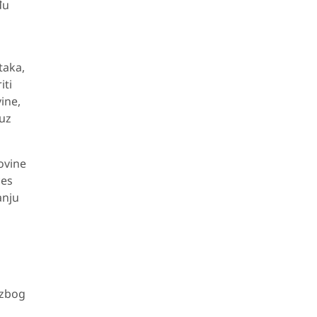
đu
taka,
iti
ine,
 uz
ovine
ces
anju
 zbog