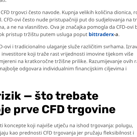
ti.
 CFD trgovci često navode. Kupnja velikih količina dionica, ro
l. CFD-ovi često nude pristupačniji put do sudjelovanja na tr
ama, a ne na vlasništvo. Ova je značajka pomogla da CFD-ovi
rok pristup tržištu putem usluga poput
bittraderx
-a
.
-ovi i tradicionalno ulaganje služe različitim svrhama. Izra
investitore koji traže rast vrijednosti imovine tijekom više
jereni na kratkoročne tržišne prilike. Razumijevanje ovih r
p najbolje odgovara individualnim financijskim ciljevima i
izik — što trebate
oje prve CFD trgovine
ti koncepte koji najviše utječu na ishod trgovanja: polugu,
ljaju kao prednosti CFD trgovanja jer pružaju fleksibilnost i