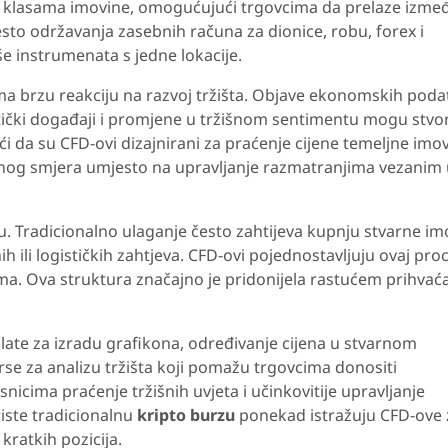
m klasama imovine, omogućujući trgovcima da prelaze izme
sto održavanja zasebnih računa za dionice, robu, forex i
še instrumenata s jedne lokacije.
 brzu reakciju na razvoj tržišta. Objave ekonomskih poda
tički događaji i promjene u tržišnom sentimentu mogu stvor
i da su CFD-ovi dizajnirani za praćenje cijene temeljne imov
išnog smjera umjesto na upravljanje razmatranjima vezanim
tu. Tradicionalno ulaganje često zahtijeva kupnju stvarne im
 ili logističkih zahtjeva. CFD-ovi pojednostavljuju ovaj pro
nama. Ova struktura značajno je pridonijela rastućem prihvać
ate za izradu grafikona, određivanje cijena u stvarnom
rse za analizu tržišta koji pomažu trgovcima donositi
nicima praćenje tržišnih uvjeta i učinkovitije upravljanje
riste tradicionalnu
kripto burzu
ponekad istražuju CFD-ove
kratkih pozicija.