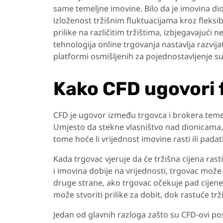
same temeljne imovine. Bilo da je imovina dion
izloženost tržišnim fluktuacijama kroz fleksib
prilike na različitim tržištima, izbjegavajuć
tehnologija online trgovanja nastavlja razvija
platformi osmišljenih za pojednostavljenje su
Kako CFD ugovori 
CFD je ugovor između trgovca i brokera temel
Umjesto da stekne vlasništvo nad dionicama,
tome hoće li vrijednost imovine rasti ili padati
Kada trgovac vjeruje da će tržišna cijena ras
i imovina dobije na vrijednosti, trgovac može 
druge strane, ako trgovac očekuje pad cijene,
može stvoriti prilike za dobit, dok rastuće tr
Jedan od glavnih razloga zašto su CFD-ovi pos