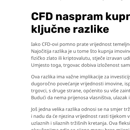
CFD naspram kupn
ključne razlike
Iako CFD-ovi pomno prate vrijednost temeljne
Najočitija razlika je u tome što kupnja imovine
fizičko zlato ili kriptovalutu, stječe izravan 
Umjesto toga, trgovac dobiva izloženost samo
Ova razlika ima važne implikacije za investicij
dugoročno povećanje vrijednosti imovine, ispl
trgovci, s druge strane, općenito su više zain
Budući da nema prijenosa vlasništva, ulazak i i
Još jedna velika razlika odnosi se na smjer t
i nadu da će njezina vrijednost rasti tijeko
uzlaznih i silaznih tržišnih kretanja. Ova fle