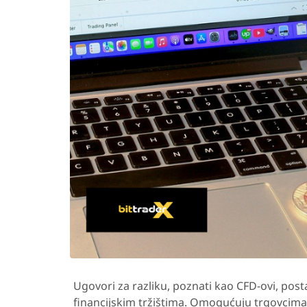
Ugovori za razliku, poznati kao CFD-ovi, pos
financijskim tržištima. Omogućuju trgovcima 