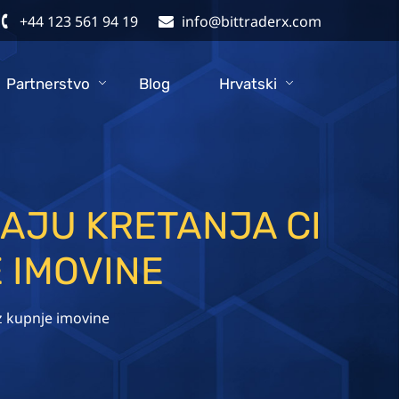
+44 123 561 94 19
info@bittraderx.com
Partnerstvo
Blog
Hrvatski
RAJU KRETANJA CI
 IMOVINE
ez kupnje imovine