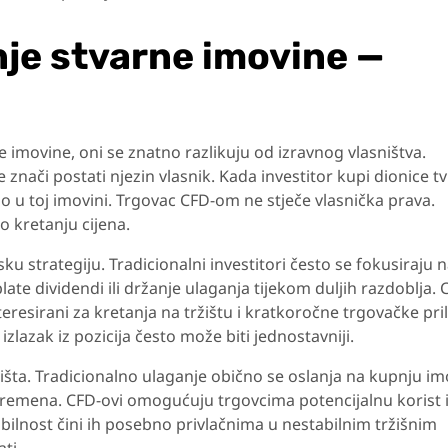
je stvarne imovine —
 imovine, oni se znatno razlikuju od izravnog vlasništva.
 znači postati njezin vlasnik. Kada investitor kupi dionice tv
udio u toj imovini. Trgovac CFD-om ne stječe vlasnička prava.
 kretanju cijena.
sku strategiju. Tradicionalni investitori često se fokusiraju 
ate dividendi ili držanje ulaganja tijekom duljih razdoblja. 
teresirani za kretanja na tržištu i kratkoročne trgovačke pril
zlazak iz pozicija često može biti jednostavniji.
ržišta. Tradicionalno ulaganje obično se oslanja na kupnju i
m vremena. CFD-ovi omogućuju trgovcima potencijalnu korist 
ksibilnost čini ih posebno privlačnima u nestabilnim tržišnim