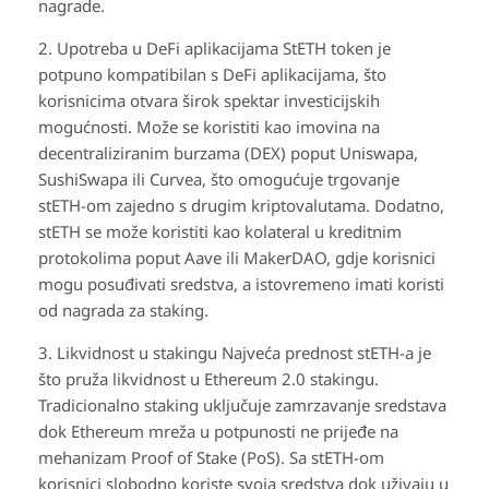
nagrade.
2. Upotreba u DeFi aplikacijama StETH token je
potpuno kompatibilan s DeFi aplikacijama, što
korisnicima otvara širok spektar investicijskih
mogućnosti. Može se koristiti kao imovina na
decentraliziranim burzama (DEX) poput Uniswapa,
SushiSwapa ili Curvea, što omogućuje trgovanje
stETH-om zajedno s drugim kriptovalutama. Dodatno,
stETH se može koristiti kao kolateral u kreditnim
protokolima poput Aave ili MakerDAO, gdje korisnici
mogu posuđivati sredstva, a istovremeno imati koristi
od nagrada za staking.
3. Likvidnost u stakingu Najveća prednost stETH-a je
što pruža likvidnost u Ethereum 2.0 stakingu.
Tradicionalno staking uključuje zamrzavanje sredstava
dok Ethereum mreža u potpunosti ne prijeđe na
mehanizam Proof of Stake (PoS). Sa stETH-om
korisnici slobodno koriste svoja sredstva dok uživaju u