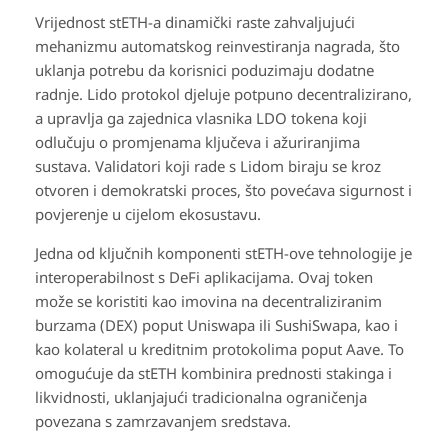
Vrijednost stETH-a dinamički raste zahvaljujući
mehanizmu automatskog reinvestiranja nagrada, što
uklanja potrebu da korisnici poduzimaju dodatne
radnje. Lido protokol djeluje potpuno decentralizirano,
a upravlja ga zajednica vlasnika LDO tokena koji
odlučuju o promjenama ključeva i ažuriranjima
sustava. Validatori koji rade s Lidom biraju se kroz
otvoren i demokratski proces, što povećava sigurnost i
povjerenje u cijelom ekosustavu.
Jedna od ključnih komponenti stETH-ove tehnologije je
interoperabilnost s DeFi aplikacijama. Ovaj token
može se koristiti kao imovina na decentraliziranim
burzama (DEX) poput Uniswapa ili SushiSwapa, kao i
kao kolateral u kreditnim protokolima poput Aave. To
omogućuje da stETH kombinira prednosti stakinga i
likvidnosti, uklanjajući tradicionalna ograničenja
povezana s zamrzavanjem sredstava.