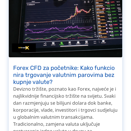
Forex CFD za početnike: Kako funkcio
nira trgovanje valutnim parovima bez
kupnje valute?
Devizno tržište, poznato kao Forex, najveće je i
najlikvidnije financijsko tržište na svijetu. Svaki
dan razmjenjuju se bilijuni dolara dok banke,
korporacije, vlade, investitori i trgovci sudjeluju
u globalnim valutnim transakcijama.
Tradicionalno, zamjena valuta uključuje
pretvaranje jedne valute u drugu za