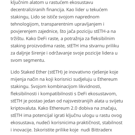
ključnim alatom u rastućem ekosustavu
decentraliziranih financija. Kao lider u tekućem
stakingu, Lido se ističe svojom naprednom
tehnologijom, transparentnim upravljanjem i
povjerenjem zajednice, što jača poziciju stETH-a na
tržištu. Kako DeFi raste, a potražnja za fleksibilnim
staking proizvodima raste, stETH ima stvarnu priliku
za daljnje širenje i održavanje svoje pozicije lidera u
svom segmentu.
Lido Staked Ether (stETH) je inovativno rješenje koje
mijenja način na koji korisnici sudjeluju u Ethereum
stakingu. Svojom kombinacijom likvidnosti,
fleksibilnosti i kompatibilnosti s DeFi ekosustavom,
stETH je postao jedan od najsvestranijih alata u svijetu
kriptovaluta. Kako Ethereum 2.0 dobiva na značaju,
stETH ima potencijal igrati ključnu ulogu u rastu ovog
ekosustava, nudeći korisnicima praktičnost, stabilnost
i inovacije. Iskoristite prilike koje nudi Bittraderx