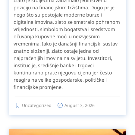
Zlato je stoljećima zauzimalo jedinstvenu
poziciju na financijskim tržištima. Dugo prije
nego što su postojale moderne burze i
digitalna imovina, zlato se smatralo pohranom
vrijednosti, simbolom bogatstva i sredstvom
očuvanja kupovne moći u neizvjesnim
vremenima. Iako je današnji financijski sustav
znatno složeniji, zlato ostaje jedna od
najpraćenijih imovina na svijetu. Investitori,
institucije, središnje banke i trgovci
kontinuirano prate njegovu cijenu jer često
reagira na velike gospodarske, političke i
financijske promjene.
Uncategorized
August 3, 2026