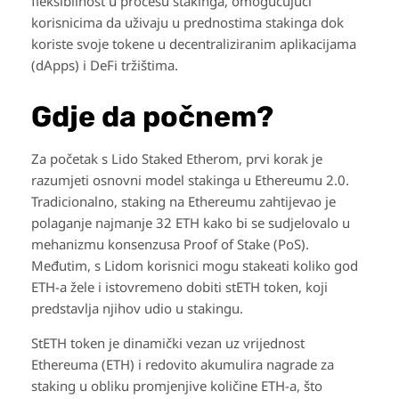
fleksibilnost u procesu stakinga, omogućujući
korisnicima da uživaju u prednostima stakinga dok
koriste svoje tokene u decentraliziranim aplikacijama
(dApps) i DeFi tržištima.
Gdje da počnem?
Za početak s Lido Staked Etherom, prvi korak je
razumjeti osnovni model stakinga u Ethereumu 2.0.
Tradicionalno, staking na Ethereumu zahtijevao je
polaganje najmanje 32 ETH kako bi se sudjelovalo u
mehanizmu konsenzusa Proof of Stake (PoS).
Međutim, s Lidom korisnici mogu stakeati koliko god
ETH-a žele i istovremeno dobiti stETH token, koji
predstavlja njihov udio u stakingu.
StETH token je dinamički vezan uz vrijednost
Ethereuma (ETH) i redovito akumulira nagrade za
staking u obliku promjenjive količine ETH-a, što