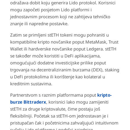
odražava dobit koju generira Lido protokol. Korisnici
mogu započeti posjetom Lido platformi i
jednostavnim procesom koji ne zahtijeva tehničko
znanje ili napredne postavke.
Zatim se primljeni stETH tokeni mogu pohraniti u
kompatibilne kripto novčanike poput MetaMask, Trust
Wallet ili hardverske novčanike poput Ledgera. stETH
se također može koristiti u DeFi aplikacijama,
omogućujući dodatne investicijske prilike poput
trgovanja na decentraliziranim burzama (DEX), staking
u DeFi protokolima ili korištenje kao kolateral u
kreditnim sustavima.
Partnerstvom s raznim platformama poput
kripto-
burze Bittraderx
, korisnici lako mogu zamijeniti
stETH za druge kriptovalute, čime postaju još
fleksibilniji. Početak sa stETH-om jednostavan je i
pristupačan čak i početnicima zahvaljujući intuitivnom
sučelju Lido platforme i podršci zajednice.