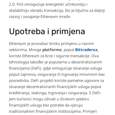
2.0. PoS omogućuje energetski učinkovitiju i
skalabilniju obradu transakcija, što je ključno za daljnji
razvoj i usvajanje Ethereum mreže.
Upotreba i primjena
Ethereum je pronašao široku primjenu u raznim
sektorima. Mnoge
platforme
, poput
Bittraderx
a,
koriste Ethereum za brze i sigurne transakcije. Ova
tehnologija također je popularna u decentraliziranim
financijama (DeFi), gdje omogućuje stvaranje usluga
poput zajmova, osiguranja ili trgovanja imovinom bez
posrednika. DeFi projekti koriste pametne ugovore za
stvaranje decentraliziranih financijskih usluga poput
kreditiranja, stakinga, trgovanja i osiguranja. S DeFi-
jem korisnici mogu uživati u širokom spektru
financijskih usluga bez potrebe da vjeruju
tradicionalnim financijskim institucijama. Primjeri