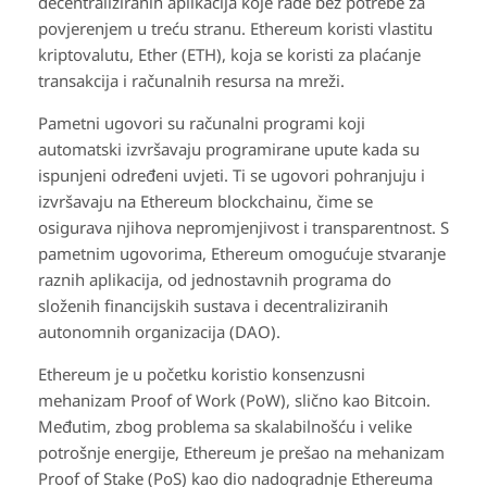
decentraliziranih aplikacija koje rade bez potrebe za
povjerenjem u treću stranu. Ethereum koristi vlastitu
kriptovalutu, Ether (ETH), koja se koristi za plaćanje
transakcija i računalnih resursa na mreži.
Pametni ugovori su računalni programi koji
automatski izvršavaju programirane upute kada su
ispunjeni određeni uvjeti. Ti se ugovori pohranjuju i
izvršavaju na Ethereum blockchainu, čime se
osigurava njihova nepromjenjivost i transparentnost. S
pametnim ugovorima, Ethereum omogućuje stvaranje
raznih aplikacija, od jednostavnih programa do
složenih financijskih sustava i decentraliziranih
autonomnih organizacija (DAO).
Ethereum je u početku koristio konsenzusni
mehanizam Proof of Work (PoW), slično kao Bitcoin.
Međutim, zbog problema sa skalabilnošću i velike
potrošnje energije, Ethereum je prešao na mehanizam
Proof of Stake (PoS) kao dio nadogradnje Ethereuma