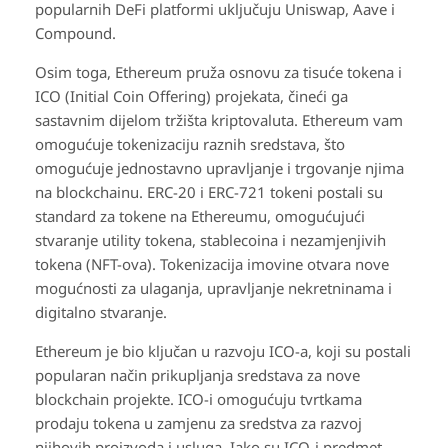
popularnih DeFi platformi uključuju Uniswap, Aave i
Compound.
Osim toga, Ethereum pruža osnovu za tisuće tokena i
ICO (Initial Coin Offering) projekata, čineći ga
sastavnim dijelom tržišta kriptovaluta. Ethereum vam
omogućuje tokenizaciju raznih sredstava, što
omogućuje jednostavno upravljanje i trgovanje njima
na blockchainu. ERC-20 i ERC-721 tokeni postali su
standard za tokene na Ethereumu, omogućujući
stvaranje utility tokena, stablecoina i nezamjenjivih
tokena (NFT-ova). Tokenizacija imovine otvara nove
mogućnosti za ulaganja, upravljanje nekretninama i
digitalno stvaranje.
Ethereum je bio ključan u razvoju ICO-a, koji su postali
popularan način prikupljanja sredstava za nove
blockchain projekte. ICO-i omogućuju tvrtkama
prodaju tokena u zamjenu za sredstva za razvoj
njihovih proizvoda i usluga. Iako su ICO-i predmet