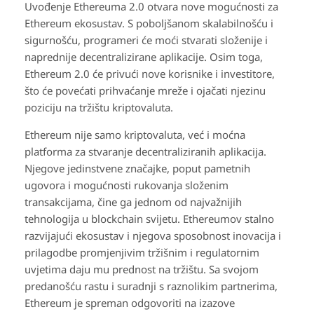
Uvođenje Ethereuma 2.0 otvara nove mogućnosti za
Ethereum ekosustav. S poboljšanom skalabilnošću i
sigurnošću, programeri će moći stvarati složenije i
naprednije decentralizirane aplikacije. Osim toga,
Ethereum 2.0 će privući nove korisnike i investitore,
što će povećati prihvaćanje mreže i ojačati njezinu
poziciju na tržištu kriptovaluta.
Ethereum nije samo kriptovaluta, već i moćna
platforma za stvaranje decentraliziranih aplikacija.
Njegove jedinstvene značajke, poput pametnih
ugovora i mogućnosti rukovanja složenim
transakcijama, čine ga jednom od najvažnijih
tehnologija u blockchain svijetu. Ethereumov stalno
razvijajući ekosustav i njegova sposobnost inovacija i
prilagodbe promjenjivim tržišnim i regulatornim
uvjetima daju mu prednost na tržištu. Sa svojom
predanošću rastu i suradnji s raznolikim partnerima,
Ethereum je spreman odgovoriti na izazove