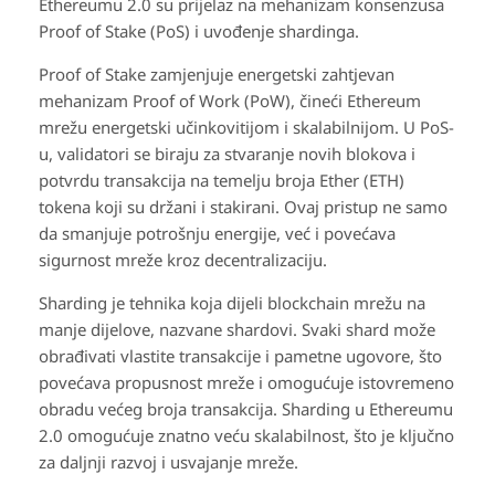
Ethereumu 2.0 su prijelaz na mehanizam konsenzusa
Proof of Stake (PoS) i uvođenje shardinga.
Proof of Stake zamjenjuje energetski zahtjevan
mehanizam Proof of Work (PoW), čineći Ethereum
mrežu energetski učinkovitijom i skalabilnijom. U PoS-
u, validatori se biraju za stvaranje novih blokova i
potvrdu transakcija na temelju broja Ether (ETH)
tokena koji su držani i stakirani. Ovaj pristup ne samo
da smanjuje potrošnju energije, već i povećava
sigurnost mreže kroz decentralizaciju.
Sharding je tehnika koja dijeli blockchain mrežu na
manje dijelove, nazvane shardovi. Svaki shard može
obrađivati vlastite transakcije i pametne ugovore, što
povećava propusnost mreže i omogućuje istovremeno
obradu većeg broja transakcija. Sharding u Ethereumu
2.0 omogućuje znatno veću skalabilnost, što je ključno
za daljnji razvoj i usvajanje mreže.