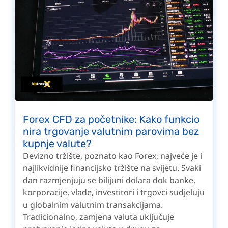
Forex CFD za početnike: Kako funkcio
nira trgovanje valutnim parovima bez
kupnje valute?
Devizno tržište, poznato kao Forex, najveće je i
najlikvidnije financijsko tržište na svijetu. Svaki
dan razmjenjuju se bilijuni dolara dok banke,
korporacije, vlade, investitori i trgovci sudjeluju
u globalnim valutnim transakcijama.
Tradicionalno, zamjena valuta uključuje