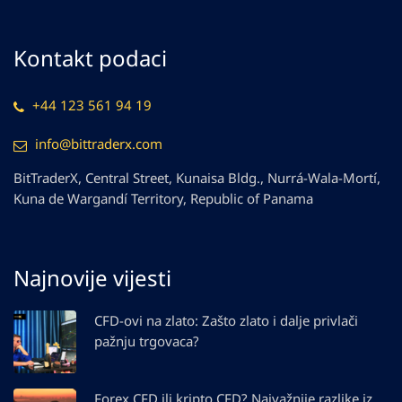
Kontakt podaci
+44 123 561 94 19
info@bittraderx.com
BitTraderX, Central Street, Kunaisa Bldg., Nurrá-Wala-Mortí,
Kuna de Wargandí Territory, Republic of Panama
Najnovije vijesti
CFD-ovi na zlato: Zašto zlato i dalje privlači
pažnju trgovaca?
Forex CFD ili kripto CFD? Najvažnije razlike iz