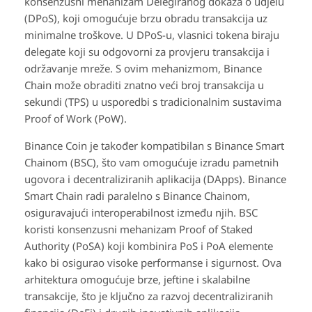
konsenzusni mehanizam Delegiranog dokaza o udjelu
(DPoS), koji omogućuje brzu obradu transakcija uz
minimalne troškove. U DPoS-u, vlasnici tokena biraju
delegate koji su odgovorni za provjeru transakcija i
održavanje mreže. S ovim mehanizmom, Binance
Chain može obraditi znatno veći broj transakcija u
sekundi (TPS) u usporedbi s tradicionalnim sustavima
Proof of Work (PoW).
Binance Coin je također kompatibilan s Binance Smart
Chainom (BSC), što vam omogućuje izradu pametnih
ugovora i decentraliziranih aplikacija (DApps). Binance
Smart Chain radi paralelno s Binance Chainom,
osiguravajući interoperabilnost između njih. BSC
koristi konsenzusni mehanizam Proof of Staked
Authority (PoSA) koji kombinira PoS i PoA elemente
kako bi osigurao visoke performanse i sigurnost. Ova
arhitektura omogućuje brze, jeftine i skalabilne
transakcije, što je ključno za razvoj decentraliziranih