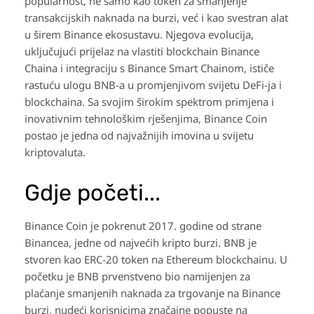
popularnost, ne samo kao token za smanjenje
transakcijskih naknada na burzi, već i kao svestran alat
u širem Binance ekosustavu. Njegova evolucija,
uključujući prijelaz na vlastiti blockchain Binance
Chaina i integraciju s Binance Smart Chainom, ističe
rastuću ulogu BNB-a u promjenjivom svijetu DeFi-ja i
blockchaina. Sa svojim širokim spektrom primjena i
inovativnim tehnološkim rješenjima, Binance Coin
postao je jedna od najvažnijih imovina u svijetu
kriptovaluta.
Gdje početi...
Binance Coin je pokrenut 2017. godine od strane
Binancea, jedne od najvećih kripto burzi. BNB je
stvoren kao ERC-20 token na Ethereum blockchainu. U
početku je BNB prvenstveno bio namijenjen za
plaćanje smanjenih naknada za trgovanje na Binance
burzi, nudeći korisnicima značajne popuste na