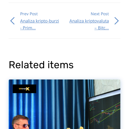
Prev Post
Next Post
Analiza kripto-burzi
Analiza kriptovaluta
- Prim...
– Bitc...
Related items