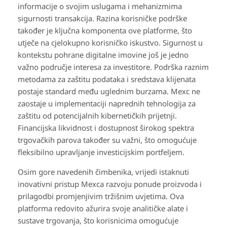
informacije o svojim uslugama i mehanizmima
sigurnosti transakcija. Razina korisničke podrške
također je ključna komponenta ove platforme, što
utječe na cjelokupno korisničko iskustvo. Sigurnost u
kontekstu pohrane digitalne imovine još je jedno
važno područje interesa za investitore. Podrška raznim
metodama za zaštitu podataka i sredstava klijenata
postaje standard među uglednim burzama. Mexc ne
zaostaje u implementaciji naprednih tehnologija za
zaštitu od potencijalnih kibernetičkih prijetnji.
Financijska likvidnost i dostupnost širokog spektra
trgovačkih parova također su važni, što omogućuje
fleksibilno upravljanje investicijskim portfeljem.
Osim gore navedenih čimbenika, vrijedi istaknuti
inovativni pristup Mexca razvoju ponude proizvoda i
prilagodbi promjenjivim tržišnim uvjetima. Ova
platforma redovito ažurira svoje analitičke alate i
sustave trgovanja, što korisnicima omogućuje