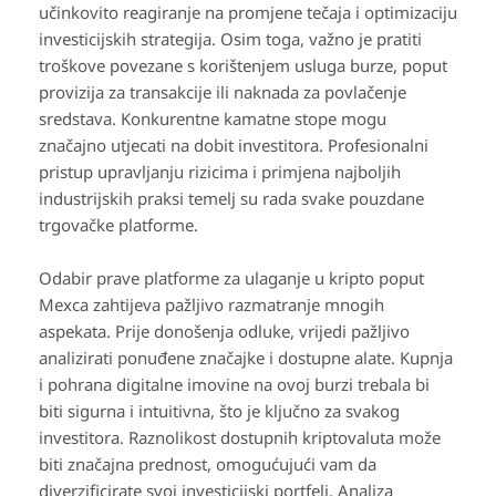
učinkovito reagiranje na promjene tečaja i optimizaciju
investicijskih strategija. Osim toga, važno je pratiti
troškove povezane s korištenjem usluga burze, poput
provizija za transakcije ili naknada za povlačenje
sredstava. Konkurentne kamatne stope mogu
značajno utjecati na dobit investitora. Profesionalni
pristup upravljanju rizicima i primjena najboljih
industrijskih praksi temelj su rada svake pouzdane
trgovačke platforme.
Odabir prave platforme za ulaganje u kripto poput
Mexca zahtijeva pažljivo razmatranje mnogih
aspekata. Prije donošenja odluke, vrijedi pažljivo
analizirati ponuđene značajke i dostupne alate. Kupnja
i pohrana digitalne imovine na ovoj burzi trebala bi
biti sigurna i intuitivna, što je ključno za svakog
investitora. Raznolikost dostupnih kriptovaluta može
biti značajna prednost, omogućujući vam da
diverzificirate svoj investicijski portfelj. Analiza