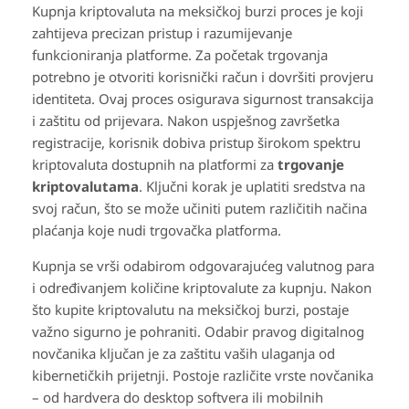
Kupnja kriptovaluta na meksičkoj burzi proces je koji
zahtijeva precizan pristup i razumijevanje
funkcioniranja platforme. Za početak trgovanja
potrebno je otvoriti korisnički račun i dovršiti provjeru
identiteta. Ovaj proces osigurava sigurnost transakcija
i zaštitu od prijevara. Nakon uspješnog završetka
registracije, korisnik dobiva pristup širokom spektru
kriptovaluta dostupnih na platformi za
trgovanje
kriptovalutama
. Ključni korak je uplatiti sredstva na
svoj račun, što se može učiniti putem različitih načina
plaćanja koje nudi trgovačka platforma.
Kupnja se vrši odabirom odgovarajućeg valutnog para
i određivanjem količine kriptovalute za kupnju. Nakon
što kupite kriptovalutu na meksičkoj burzi, postaje
važno sigurno je pohraniti. Odabir pravog digitalnog
novčanika ključan je za zaštitu vaših ulaganja od
kibernetičkih prijetnji. Postoje različite vrste novčanika
– od hardvera do desktop softvera ili mobilnih