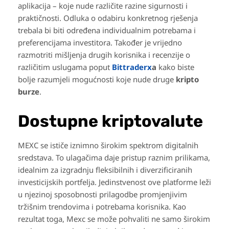
aplikacija – koje nude različite razine sigurnosti i
praktičnosti. Odluka o odabiru konkretnog rješenja
trebala bi biti određena individualnim potrebama i
preferencijama investitora. Također je vrijedno
razmotriti mišljenja drugih korisnika i recenzije o
različitim uslugama poput
Bittraderx
a
kako biste
bolje razumjeli mogućnosti koje nude druge
kripto
burze
.
Dostupne kriptovalute
MEXC se ističe iznimno širokim spektrom digitalnih
sredstava. To ulagačima daje pristup raznim prilikama,
idealnim za izgradnju fleksibilnih i diverzificiranih
investicijskih portfelja. Jedinstvenost ove platforme leži
u njezinoj sposobnosti prilagodbe promjenjivim
tržišnim trendovima i potrebama korisnika. Kao
rezultat toga, Mexc se može pohvaliti ne samo širokim