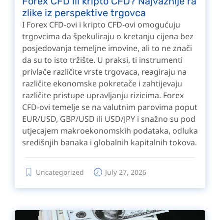
Forex CFD ili kripto CFD? Najvažnije ra
zlike iz perspektive trgovca
I Forex CFD-ovi i kripto CFD-ovi omogućuju
trgovcima da špekuliraju o kretanju cijena bez
posjedovanja temeljne imovine, ali to ne znači
da su to isto tržište. U praksi, ti instrumenti
privlače različite vrste trgovaca, reagiraju na
različite ekonomske pokretače i zahtijevaju
različite pristupe upravljanju rizicima. Forex
CFD-ovi temelje se na valutnim parovima poput
EUR/USD, GBP/USD ili USD/JPY i snažno su pod
utjecajem makroekonomskih podataka, odluka
središnjih banaka i globalnih kapitalnih tokova.
Uncategorized
July 27, 2026