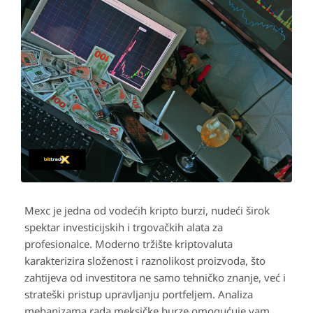
Mexc je jedna od vodećih kripto burzi, nudeći širok
spektar investicijskih i trgovačkih alata za
profesionalce. Moderno tržište kriptovaluta
karakterizira složenost i raznolikost proizvoda, što
zahtijeva od investitora ne samo tehničko znanje, već i
strateški pristup upravljanju portfeljem. Analiza
mehanizama rada meksičke burze omogućuje vam