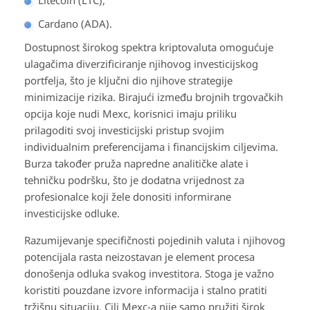
Litecoin (LTC),
Cardano (ADA).
Dostupnost širokog spektra kriptovaluta omogućuje
ulagačima diverzificiranje njihovog investicijskog
portfelja, što je ključni dio njihove strategije
minimizacije rizika. Birajući između brojnih trgovačkih
opcija koje nudi Mexc, korisnici imaju priliku
prilagoditi svoj investicijski pristup svojim
individualnim preferencijama i financijskim ciljevima.
Burza također pruža napredne analitičke alate i
tehničku podršku, što je dodatna vrijednost za
profesionalce koji žele donositi informirane
investicijske odluke.
Razumijevanje specifičnosti pojedinih valuta i njihovog
potencijala rasta neizostavan je element procesa
donošenja odluka svakog investitora. Stoga je važno
koristiti pouzdane izvore informacija i stalno pratiti
tržišnu situaciju. Cilj Mexc-a nije samo pružiti širok