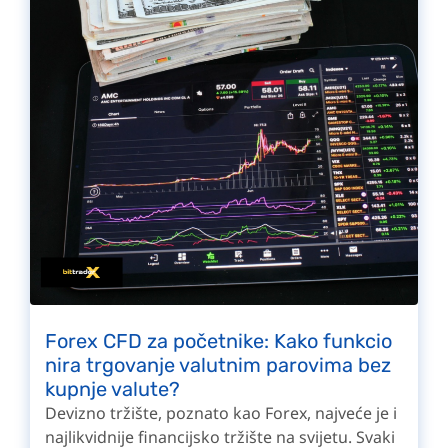
Forex CFD za početnike: Kako funkcio
nira trgovanje valutnim parovima bez
kupnje valute?
Devizno tržište, poznato kao Forex, najveće je i
najlikvidnije financijsko tržište na svijetu. Svaki